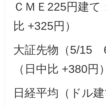
ＣＭＥ225円建て
比 +325円）
大証先物（5/15 6
（日中比 +380円
日経平均（ドル建て）