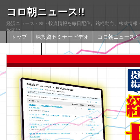
コロ朝ニュース!!
経済ニュース・株・投資情報を毎日配信。銘柄動向、株式情報・
お届け
トップ
株投資セミナービデオ
コロ朝ニュースと
株式掲示版