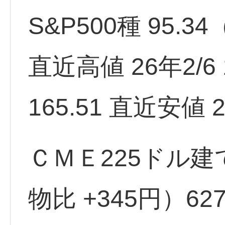
S&P500種 95.34
直近高値 26年2/6 1
165.51 直近安値 2
ＣＭＥ225ドル建
物比 +345円）62