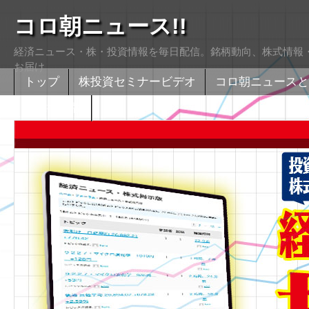
コロ朝ニュース!!
経済ニュース・株・投資情報を毎日配信。銘柄動向、株式情報・
お届け
トップ
株投資セミナービデオ
コロ朝ニュースと
株式掲示版