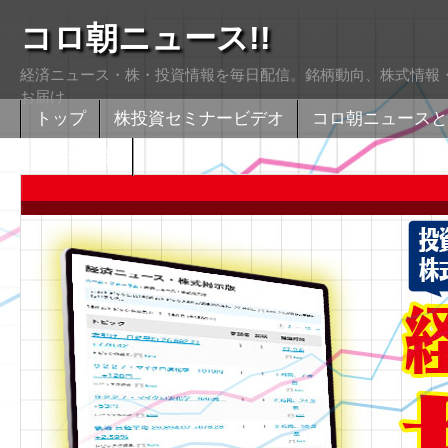
コロ朝ニュース!!
経済ニュース・株・投資情報を毎日配信。銘柄動向、株式情報・
お届け
トップ
株投資セミナービデオ
コロ朝ニュースと
株式掲示版