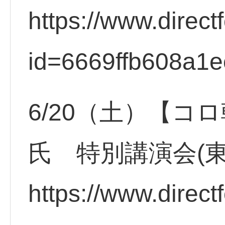
https://www.direct
id=6669ffb608a1e
6/20（土）【コ
氏 特別講演会(
https://www.direct