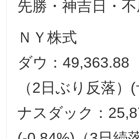
先勝・神吉日・不
ＮＹ株式
ダウ：49,363.88 -
（2日ぶり反落）(
ナスダック：25,87
(-0.84%)（3日