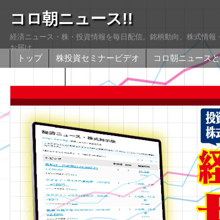
コロ朝ニュース!!
経済ニュース・株・投資情報を毎日配信。銘柄動向、株式情報・
お届け
トップ
株投資セミナービデオ
コロ朝ニュースと
株式掲示版