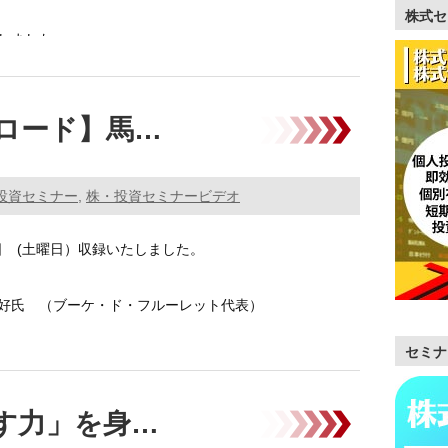
株式セ
しました。
白い鹿氏 …………
ロード】馬…
投資セミナー
,
株・投資セミナービデオ
1日 (土曜日）収録いたしました。
好氏 （ブーケ・ド・フルーレット代表）
セミナ
ロー …………
す力」を身…