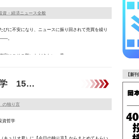
投資・経済ニュース全般
たびに不安になり、ニュースに振り回されて売買を繰り
――。
資家にこそご覧いただきたい、香 …………
【新刊
学 15…
。の独り言
投資哲学
P（キュリオ君）に【今日の独り言】からまとめてもらい