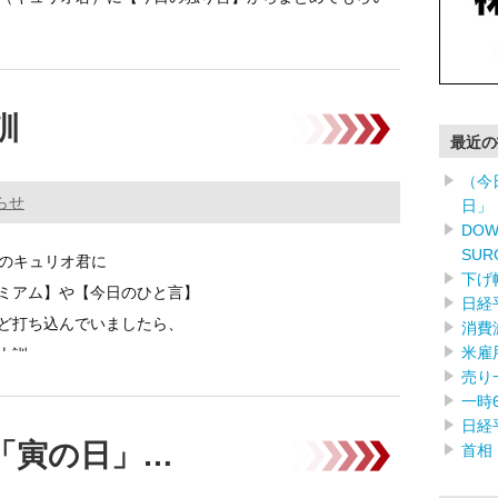
5箇条
訓
最近の
（今
らせ
日」
DOW
SUR
Pのキュリオ君に
下げ
ミアム】や【今日のひと言】
日経
ど打ち込んでいましたら、
消費
米雇
十訓 …………
売り
一時
日経
「寅の日」…
首相