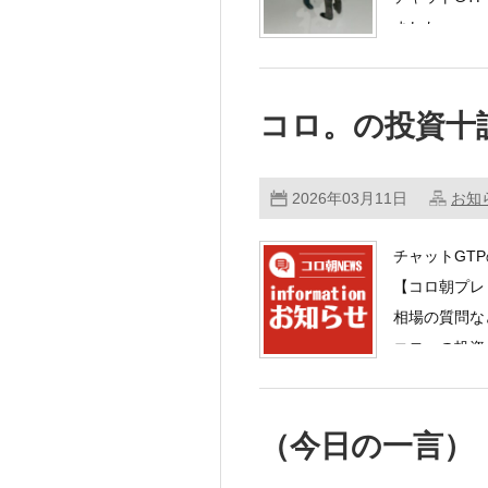
ました。
最終まとめ1
コロ。の投資十
…………
2026年03月11日
お知
チャットGT
【コロ朝プレ
相場の質問な
コロ。の投資
（今日の一言）