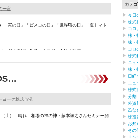
カテゴ
の一言
今日
株式
）「寅の日」「ビスコの日」「世界猫の日」「夏トマト
コロ
株・
株・
コロ
場は、ダウ平均は反発 ナスダックは大幅高
株式
ニュ
株・
日経
DS…
ニュ
株式
分割
ーヨーク株式市況
外資
乙な
月8日（土） 晴れ 相場の福の神・藤本誠之さんセミナー開
株投
お知
その
リン