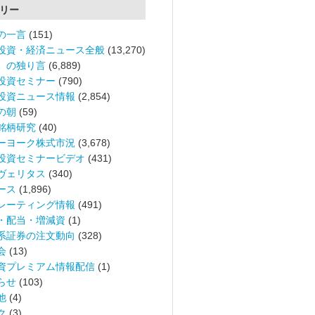
リー
の一言
(151)
投資・経済ニュース全般
(13,270)
。の独り言
(6,889)
投資セミナー
(790)
投資ニュース情報
(2,854)
の朝
(59)
銘柄研究
(40)
ーヨーク株式市況
(3,678)
投資セミナービデオ
(431)
ヴェリタス
(340)
ース
(1,896)
レーティング情報
(491)
・配当・増減資
(1)
系証券の注文動向
(328)
会
(13)
資プレミアム情報配信
(1)
らせ
(103)
他
(4)
ク
(3)