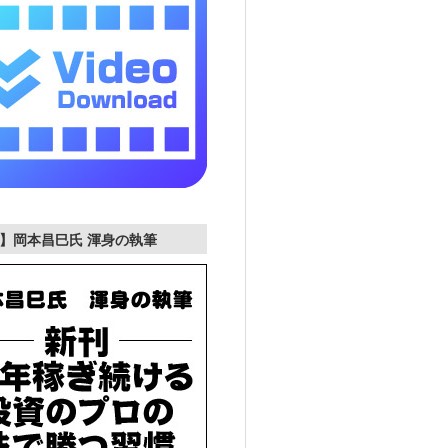
】岡本昌巳氏 渾身の執筆