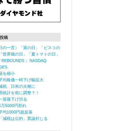
投稿
日の一言）「寅の日」「ビスコの
「世界猫の日」「夏トマトの日」
 REBOUNDS； NASDAQ
GES.
幅を縮小
平均株価一時下げ幅拡大
減税、日米の火種に
用統計を前に調整？！
一巡後下げ渋る
6万5000円割れ
平均1000円超反落
「減税は公約」異論封じる