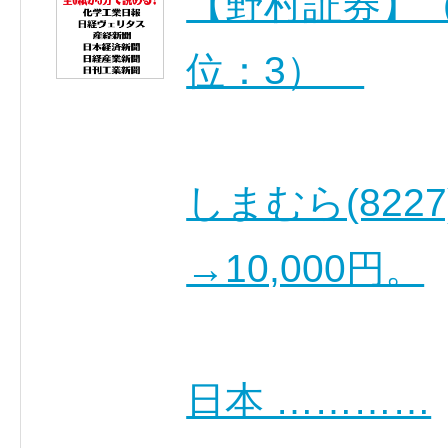
【野村証券】（
位：3）
しまむら(822
→10,000円。
日本 …………