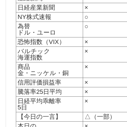
日経産業新聞
×
NY株式速報
○
為替
○
ドル・ユーロ
恐怖指数（VIX）
×
バルチック
×
海運指数
商品
×
金・ニッケル・銅
信用評価損益率
×
騰落率25日平均
×
日経平均乖離率
×
5日
【今日の一言】
△（一部）
本日の
×