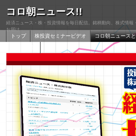
コロ朝ニュース!!
経済ニュース・株・投資情報を毎日配信。銘柄動向、株式情報・
お届け
トップ
株投資セミナービデオ
コロ朝ニュースと
株式掲示版