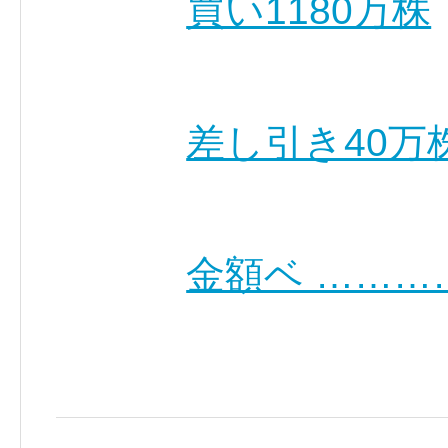
買い1180万株
差し引き40万
金額ベ ………