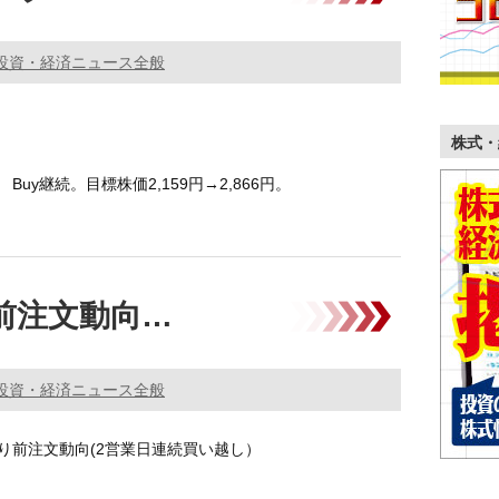
投資・経済ニュース全般
株式・
) Buy継続。目標株価2,159円→2,866円。
クス(6871) Buy→ …………
前注文動向…
投資・経済ニュース全般
り前注文動向(2営業日連続買い越し）