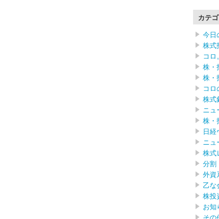
カテゴ
今日
株式
コロ
株・
株・
コロ
株式
ニュ
株・
日経
ニュ
株式
分割
外資
乙な
株投
お知
その