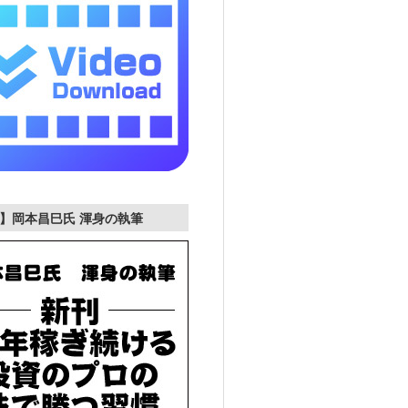
】岡本昌巳氏 渾身の執筆