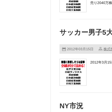
売り2040万
買い2900万
サッカー男子5
差し引き86
金額 ………
2012年03月15日
株式
2012年3月
・日経平均株
で下落。市場
NY市況