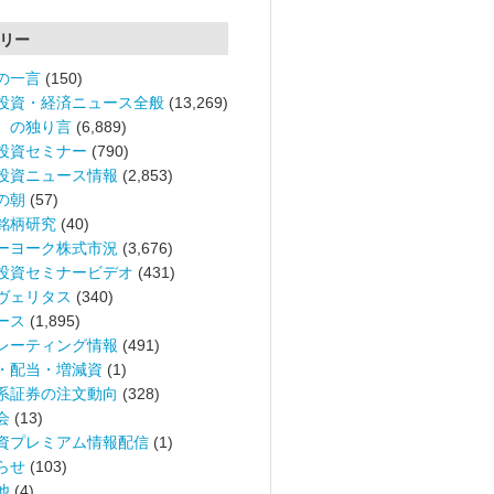
リー
の一言
(150)
投資・経済ニュース全般
(13,269)
。の独り言
(6,889)
投資セミナー
(790)
投資ニュース情報
(2,853)
の朝
(57)
銘柄研究
(40)
ーヨーク株式市況
(3,676)
投資セミナービデオ
(431)
ヴェリタス
(340)
ース
(1,895)
レーティング情報
(491)
・配当・増減資
(1)
系証券の注文動向
(328)
会
(13)
資プレミアム情報配信
(1)
らせ
(103)
他
(4)