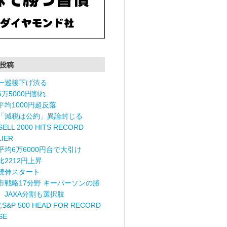
投稿
一巡後下げ渋る
6万5000円割れ
平均1000円超反落
「減税は公約」異論封じる
ELL 2000 HITS RECORD
LIER
平均6万6000円台で大引け
比2212円上昇
続伸スタート
市戦略17分野 キーパーソンの勝
〉JAXA分割も選択肢
,S&P 500 HEAD FOR RECORD
SE