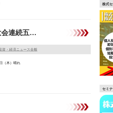
株
株式セ
株
大会連続五…
0万株の買い越し。
…
投資・経済ニュース全般
15日（木）晴れ
セミナ
価終値で7ヵ月半ぶりに1万円回復。円相場1ドル＝83円ま
は日米などの …………