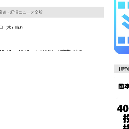
投資・経済ニュース全般
15日（木）晴れ
.10ドル +16.42 （+0.12％）（6営業日続伸）
…………
【新刊