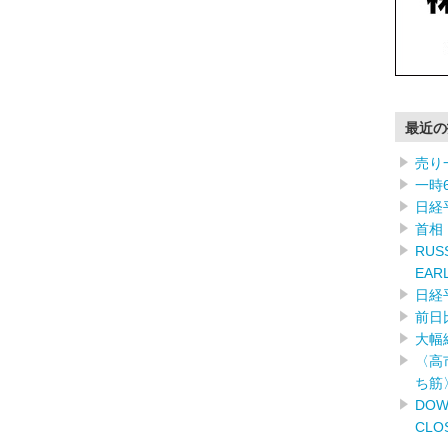
最近の
売り
一時
日経
首相
RUSS
EAR
日経
前日
大幅
〈高
ち筋
DOW
CLO