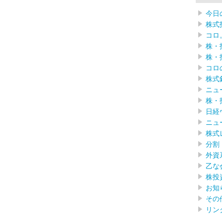
今日
株式
コロ
株・
株・
コロ
株式
ニュ
株・
日経
ニュ
株式
分割
外資
乙な
株投
お知
その
リン