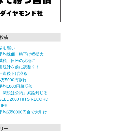
投稿
幅を縮小
平均株価一時下げ幅拡大
減税、日米の火種に
用統計を前に調整？！
一巡後下げ渋る
6万5000円割れ
平均1000円超反落
「減税は公約」異論封じる
ELL 2000 HITS RECORD
LIER
平均6万6000円台で大引け
リー