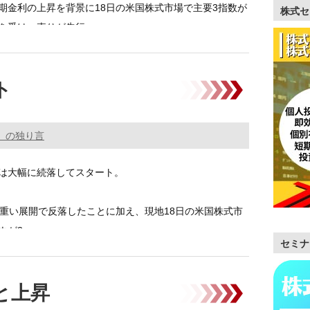
期金利の上昇を背景に18日の米国株式市場で主要3指数が
株式セ
を受け、売りが先行。 …………
ト
。の独り言
は大幅に続落してスタート。
の重い展開で反落したことに加え、現地18日の米国株式市
ウが3 …………
セミナ
と上昇