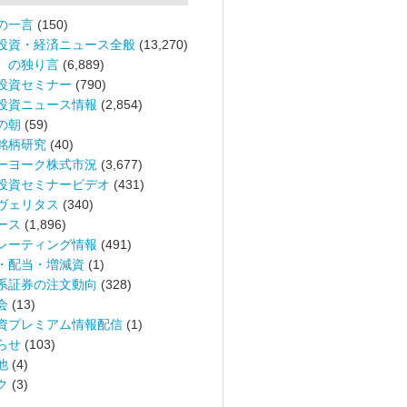
の一言
(150)
投資・経済ニュース全般
(13,270)
。の独り言
(6,889)
投資セミナー
(790)
投資ニュース情報
(2,854)
の朝
(59)
銘柄研究
(40)
ーヨーク株式市況
(3,677)
投資セミナービデオ
(431)
ヴェリタス
(340)
ース
(1,896)
レーティング情報
(491)
・配当・増減資
(1)
系証券の注文動向
(328)
会
(13)
資プレミアム情報配信
(1)
らせ
(103)
他
(4)
ク
(3)