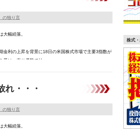
。の独り言
は大幅続落。
株式・
期金利の上昇を背景に18日の米国株式市場で主要3指数が
を受け、売り優勢で始 …………
放れ・・・
。の独り言
は大幅続落。