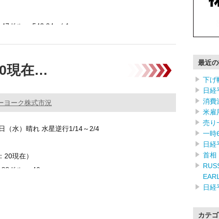
.47ドル -543.34 (-1. …………
最近の
20現在…
下げ
日経
消費
ーヨーク株式市況
米雇
売り
9日（水）晴れ 水星逆行1/14～2/4
一時
日経
首相
：20現在）
RUSS
1.88ドル -46 …………
EAR
日経
カテゴ