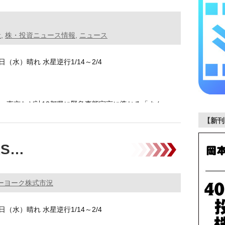
般
,
株・投資ニュース情報
,
ニュース
9日（水）晴れ 水星逆行1/14～2/4
日、東京など計13都県に緊急事態宣言に準じる「まん
【新刊
RS…
ーヨーク株式市況
9日（水）晴れ 水星逆行1/14～2/4