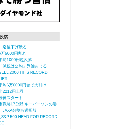
投稿
一巡後下げ渋る
6万5000円割れ
平均1000円超反落
「減税は公約」異論封じる
ELL 2000 HITS RECORD
LIER
平均6万6000円台で大引け
比2212円上昇
続伸スタート
市戦略17分野 キーパーソンの勝
〉JAXA分割も選択肢
,S&P 500 HEAD FOR RECORD
SE