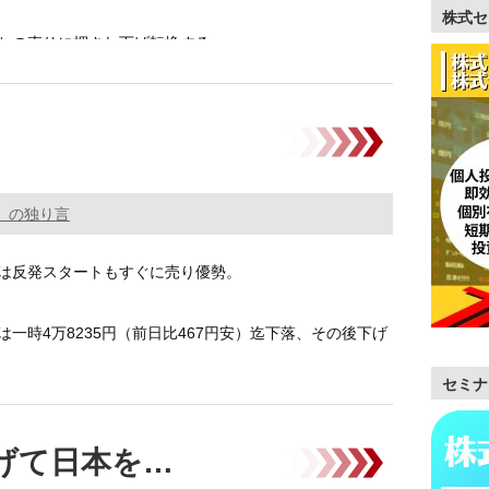
株式セ
ちの売りに押され下げ転換する …………
。の独り言
は反発スタートもすぐに売り優勢。
は一時4万8235円（前日比467円安）迄下落、その後下げ
セミナ
げて日本を…