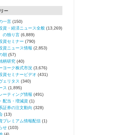
リー
の一言
(150)
投資・経済ニュース全般
(13,269)
。の独り言
(6,889)
投資セミナー
(790)
投資ニュース情報
(2,853)
の朝
(57)
銘柄研究
(40)
ーヨーク株式市況
(3,676)
投資セミナービデオ
(431)
ヴェリタス
(340)
ース
(1,895)
レーティング情報
(491)
・配当・増減資
(1)
系証券の注文動向
(328)
会
(13)
資プレミアム情報配信
(1)
らせ
(103)
他
(4)