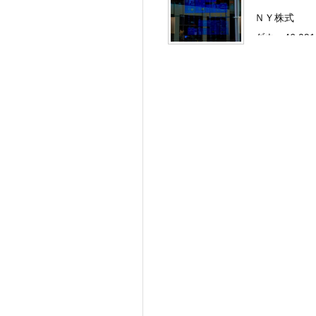
ＮＹ株式
ダウ：46,091