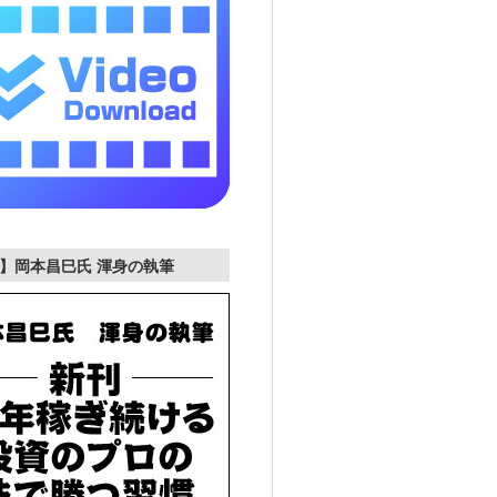
】岡本昌巳氏 渾身の執筆