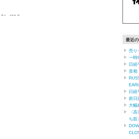
.74 -498.5 …………
最近の
売り
一時
日経
首相
RUSS
EAR
日経
前日
大幅
〈高
ち筋
DOW
CLO