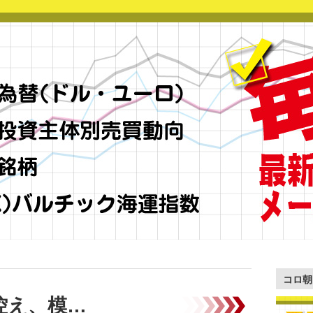
コロ朝
控え、模…