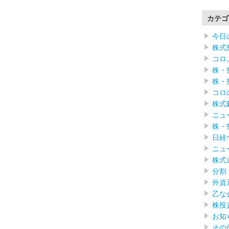
カテゴ
今日
株式
コロ
株・
株・
コロ
株式
ニュ
株・
日経
ニュ
株式
分割
外資
乙な
株投
お知
その