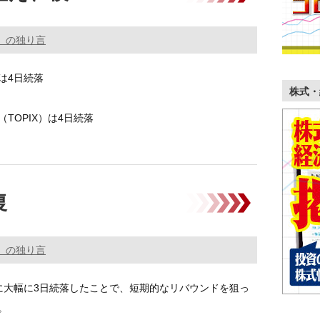
。の独り言
は4日続落
株式・
TOPIX）は4日続落
落した反動で日経平均株価は反発スタートもすぐ
復
。の独り言
18に大幅に3日続落したことで、短期的なリバウンドを狙っ
。