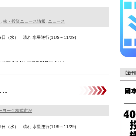
般
,
株・投資ニュース情報
,
ニュース
19日（水） 晴れ 水星逆行(11/9～11/29)
米株式市場でダウ工業株30種平均は4 …………
【新刊
T…
ーヨーク株式市況
19日（水） 晴れ 水星逆行(11/9～11/29)