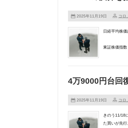
2025年11月19日
コロ
日経平均株価
東証株価指数（
前日に大幅下
…………
4万9000円台回
2025年11月19日
コロ
きのう11/
た買いが先行