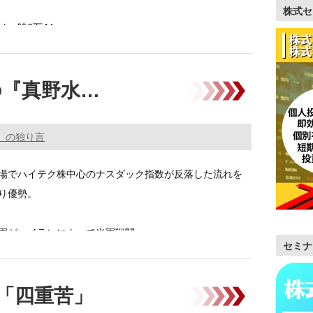
株式セ
は一時6万44 …………
の『真野水…
。の独り言
場でハイテク株中心のナスダック指数が反落した流れを
り優勢。
軍が、イランによって米軍戦闘 …………
セミナ
「四重苦」