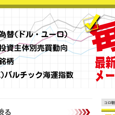
コロ朝
渋る