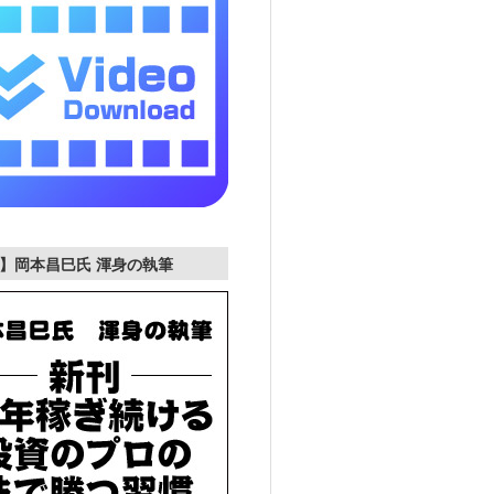
】岡本昌巳氏 渾身の執筆