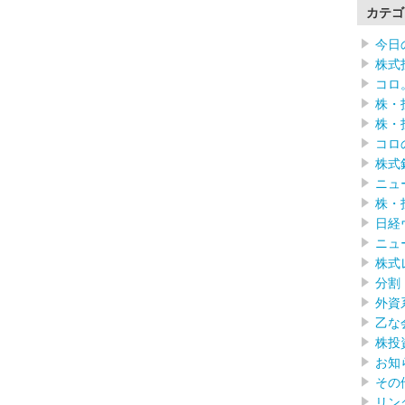
カテゴ
今日
株式
コロ
株・
株・
コロ
株式
ニュ
株・
日経
ニュ
株式
分割
外資
乙な
株投
お知
その
リン