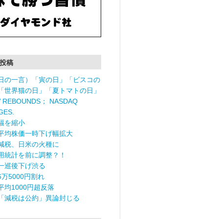
投稿
日の一言）「寅の日」「ビスコの
「世界猫の日」「夏トマトの日」
 REBOUNDS； NASDAQ
GES.
幅を縮小
平均株価一時下げ幅拡大
減税、日米の火種に
用統計を前に調整？！
一巡後下げ渋る
6万5000円割れ
平均1000円超反落
「減税は公約」異論封じる