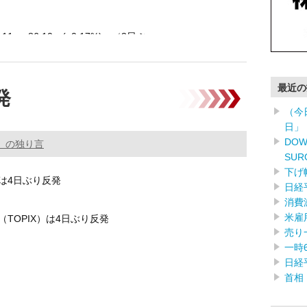
.11 +86.10 (+0.17%) （3日ぶ …………
最近の
発
（今
日」
DOW
。の独り言
SUR
下げ
は4日ぶり反発
日経
消費
米雇
TOPIX）は4日ぶり反発
売り
一時
落を受けて、自律反発狙いの買いが入っ …………
日経
首相