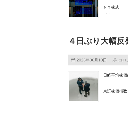
ＮＹ株式
ダウ：50,872
４日ぶり大幅反
2026年06月10日
コロ
日経平均株価
東証株価指数（
前日の大幅下