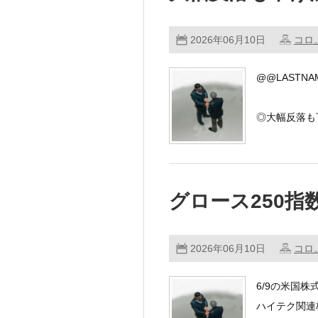
2026年06月10日
コロ
@@LASTNA
◎大幅反落も
日経平均株価
グロース250指数
東 …………
2026年06月10日
コロ
6/9の米国
ハイテク関連