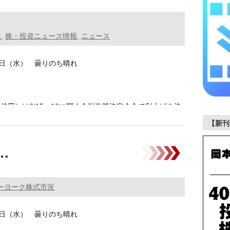
般
,
株・投資ニュース情報
,
ニュース
10日（水） 曇りのち晴れ
値円］は6/15～16に開く金融政策決定会合で利上げを決
………
【新刊
D…
ーヨーク株式市況
10日（水） 曇りのち晴れ