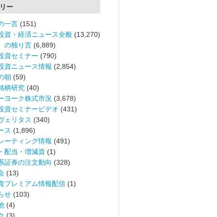
リー
の一言
(151)
投資・経済ニュース全般
(13,270)
。の独り言
(6,889)
投資セミナー
(790)
投資ニュース情報
(2,854)
の朝
(59)
銘柄研究
(40)
ーヨーク株式市況
(3,678)
投資セミナービデオ
(431)
ヴェリタス
(340)
ース
(1,896)
レーティング情報
(491)
・配当・増減資
(1)
系証券の注文動向
(328)
会
(13)
資プレミアム情報配信
(1)
らせ
(103)
他
(4)
ク
(3)