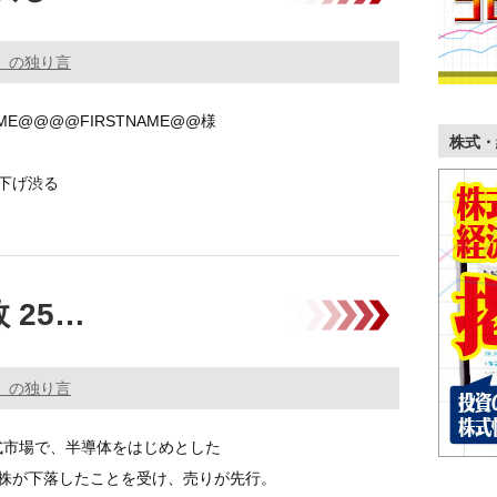
。の独り言
ME@@@@FIRSTNAME@@様
株式・
下げ渋る
は2日ぶり反落
 25…
。の独り言
株式市場で、半導体をはじめとした
株が下落したことを受け、売りが先行。