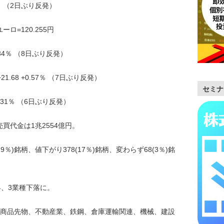
.90％ （2日ぶり反発）
ーロ=120.255円
+1.34％ （8日ぶり反発）
21.68 +0.57％ （7日ぶり反発）
セミナ
 +0.31％ （6日ぶり反発）
売買代金は1兆2554億円。
9％)銘柄、値下がり378(17％)銘柄、変わらず68(3％)銘
昇、3業種下落に。
商品先物、不動産業、鉄鋼、倉庫運輸関連、機械、建設