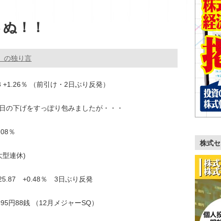
さぬ！！
。の独り言
.63 +1.26％ （前引け・2日ぶり反発）
と昨日の下げをすっぽり包みましたが・・・
.08％
株式セ
大型連休)
25.87 +0.48％ 3日ぶり反発
23895円88銭 （12月メジャーSQ）