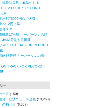
「減税は公約」異論封じる
ELL 2000 HITS RECORD
LIER
平均6万6000円台で大引け
比2212円上昇
続伸スタート
市戦略17分野 キーパーソンの勝
〉JAXA分割も選択肢
,S&P 500 HEAD FOR RECORD
SE
戦略17分野 キーパーソンの勝ち
 ON TRACK FOR RECORD
SE
リー
の一言
(150)
投資・経済ニュース全般
(13,269)
。の独り言
(6,887)