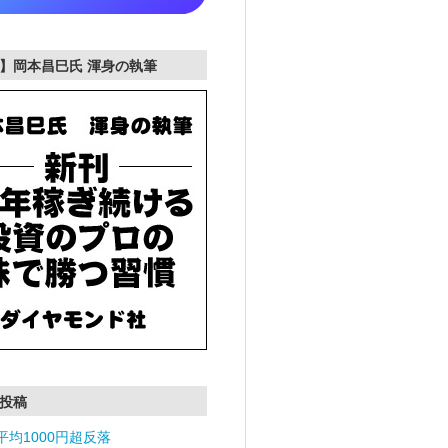
】岡本昌巳氏 渾身の執筆
投稿
平均1000円超反落