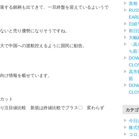
首相
落する銘柄も出てきて、一旦終盤を迎えているよいうで
RUSS
EAR
日経
前日
ないと売り優勢になりそうですね。
大幅
〈高
大で中国への渡航控えるように国民に勧告。
ち筋
DOW
CLO
高市
向け情報を載せています。
筋
DOW
CLO
カット
り注目値比較 新規は終値比較でプラス〇 変わらず
カテゴ
今日
株式
コロ