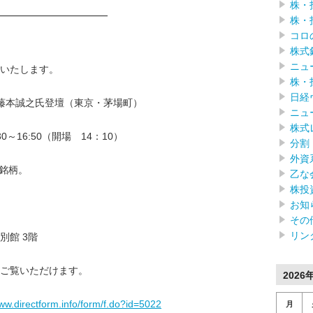
株・
━━━━━━━━━━━━
株・
コロ
株式
ニュ
いたします。
株・
日経
藤本誠之氏登壇（東京・茅場町）
ニュ
株式
0～16:50（開場 14：10）
分割
外資
目銘柄。
乙な
株投
お知
その
リン
別館 3階
ご覧いただけます。
2026
www.directform.info/form/f.do?id=5022
月