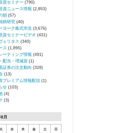
投資セミナー
(790)
投資ニュース情報
(2,853)
の朝
(57)
銘柄研究
(40)
ーヨーク株式市況
(3,676)
投資セミナービデオ
(431)
ヴェリタス
(340)
ース
(1,895)
レーティング情報
(491)
・配当・増減資
(1)
系証券の注文動向
(328)
会
(13)
資プレミアム情報配信
(1)
らせ
(103)
他
(4)
ク
(3)
年8月
火
水
木
金
土
日