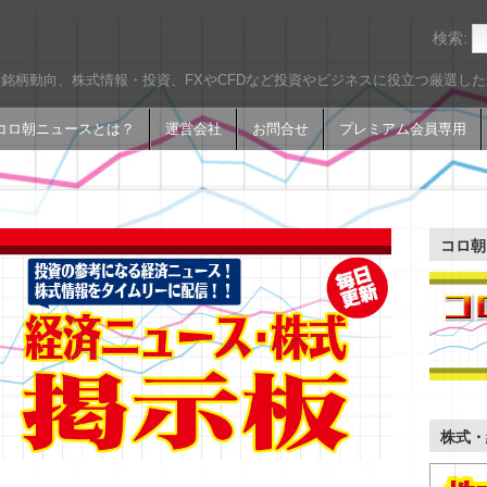
検索:
銘柄動向、株式情報・投資、FXやCFDなど投資やビジネスに役立つ厳選し
コロ朝ニュースとは？
運営会社
お問合せ
プレミアム会員専用
コロ朝
株式・