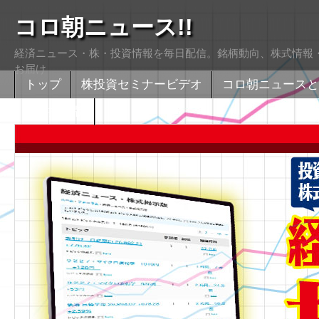
コロ朝ニュース!!
経済ニュース・株・投資情報を毎日配信。銘柄動向、株式情報・
お届け
トップ
株投資セミナービデオ
コロ朝ニュースと
株式掲示版