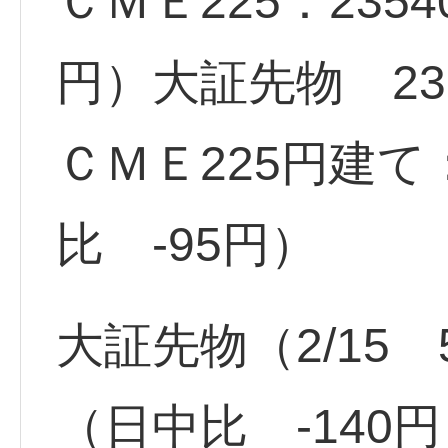
ＣＭＥ225：235
円）大証先物 236
ＣＭＥ225円建て
比 -95円）
大証先物（2/15 
（日中比 -140