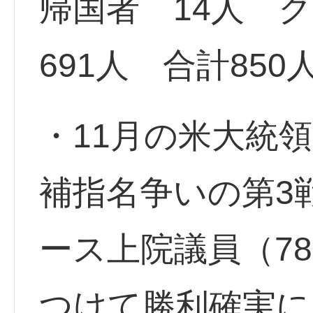
帰国者 14人 
691人 合計85
・11月の米大統
補指名争いの第3
ース上院議員（7
つけて勝利確実に