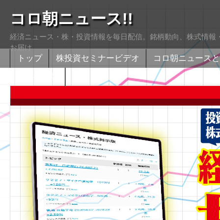
コロ朝ニュース!!
経済ニュース・株・投資情報を毎日配信。銘柄動向、株式情報・
お届け
トップ
株投資セミナービデオ
コロ朝ニュースと
株式掲示版