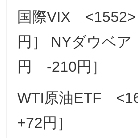
国際VIX <1552>
円］ NYダウベア <
円 -210円］
WTI原油ETF <1
+72円］