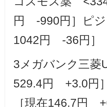
コスモス薬 <3349
円 -990円］ピジ
1042円 -36円］
3メガバンク三菱UF
529.4円 +3.0
［現在146.7円 +