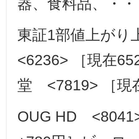
器、食料品、・・
東証1部値上がり
<6236> ［現在
堂 <7819> ［現
OUG HD <804