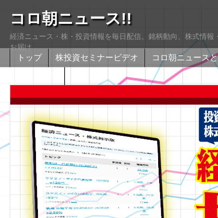
コロ朝ニュース!!
経済ニュース・株・投資情報を毎日配信。銘柄動向、株式情報・
お届け
トップ
株投資セミナービデオ
コロ朝ニュースと
株式掲示版