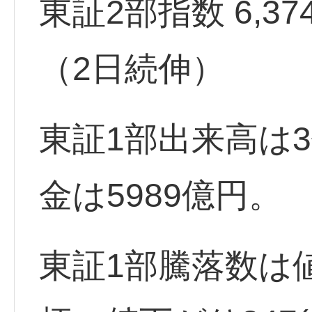
東証2部指数 6,374.7
（2日続伸）
東証1部出来高は3
金は5989億円。
東証1部騰落数は値上