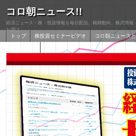
コロ朝ニュース!!
経済ニュース・株・投資情報を毎日配信。銘柄動向、株式情報・
お届け
トップ
株投資セミナービデオ
コロ朝ニュースと
株式掲示版