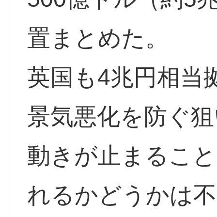
置まとめた。
英国も4兆円相当
景気悪化を防ぐ狙
動きが止まること
れるかどうかは不