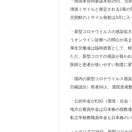
・韓国軍合同参謀本部29日、北
弾道ミサイルと推定される2発の
北朝鮮のミサイル発射は3月に入
・新型コロナウイルスの感染拡大
うオンライン診療への関心が高ま
厚生労働省は臨時措置として、軽
ただ、新型コロナの感染が疑われ
医師と患者が使いやすい制度に変
・国内の新型コロナウイルス感染者
日確認分）死者56人、退院患者数
・公的年金がESG（環境・社会
地方公務員年金は日本株の指数連
私立学校教職員年金も日本株の
・イタリアで28日、新型コロナ