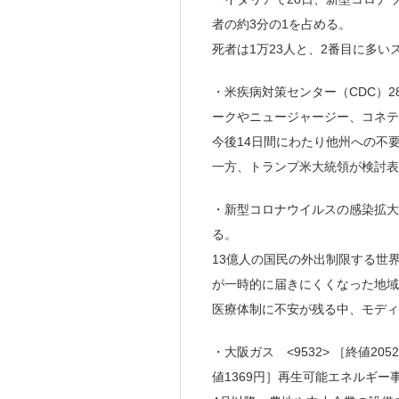
者の約3分の1を占める。
死者は1万23人と、2番目に多い
・米疾病対策センター（CDC）
ークやニュージャージー、コネテ
今後14日間にわたり他州への不
一方、トランプ米大統領が検討表
・新型コロナウイルスの感染拡大
る。
13億人の国民の外出制限する世
が一時的に届きにくくなった地域
医療体制に不安が残る中、モディ
・大阪ガス <9532> ［終値20
値1369円］再生可能エネルギー