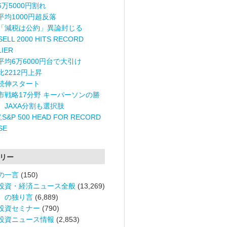
6万5000円割れ
平均1000円超反落
「減税は公約」異論封じる
ELL 2000 HITS RECORD
LIER
平均6万6000円台で大引け
比2212円上昇
続伸スタート
市戦略17分野 キーパーソンの勝
〉JAXA分割も選択肢
,S&P 500 HEAD FOR RECORD
SE
リー
の一言
(150)
投資・経済ニュース全般
(13,269)
。の独り言
(6,889)
投資セミナー
(790)
投資ニュース情報
(2,853)