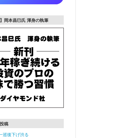
】岡本昌巳氏 渾身の執筆
投稿
一巡後下げ渋る