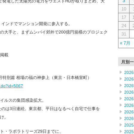
3
で発電した太陽光の電力をウエストHDが取りまとめ、大
10
17
.8円］インドでマンション開発に参入する。
24
の大手と、まずムンバイ郊外で200億円規模のプロジェク
31
« 7月
掲載
月別一
202
4月特別篇 相場の福の神参上（東京・日本橋室町）
202
202
/f.do?id=5067
202
202
ウイルスの集団感染拡大。
202
えたのは3日連続。東京都、平日はなるべく自宅で仕事を
202
け。
202
202
ト・ラボラトリーズ29日までに、
202