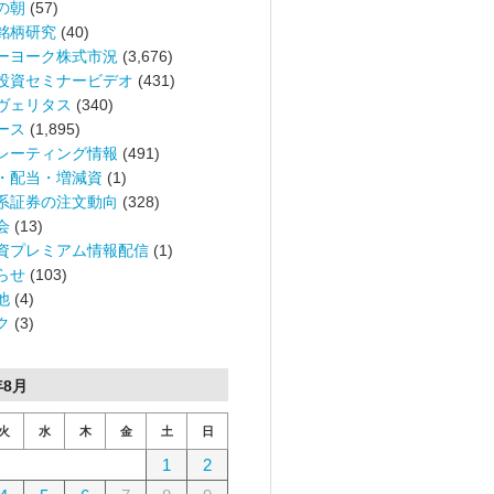
の朝
(57)
銘柄研究
(40)
ーヨーク株式市況
(3,676)
投資セミナービデオ
(431)
ヴェリタス
(340)
ース
(1,895)
レーティング情報
(491)
・配当・増減資
(1)
系証券の注文動向
(328)
会
(13)
資プレミアム情報配信
(1)
らせ
(103)
他
(4)
ク
(3)
年8月
火
水
木
金
土
日
1
2