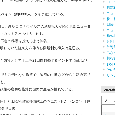
コロ
株式
ニュ
スペイン（約6000人）を引き離している。
株・
日経
28日、新型コロナウイルスの感染拡大が続く東部ニューヨ
ニュ
ィカット各州の住人に対し、
株式
要不急の移動を控えるよう勧告。
分割
外資
明していた強制力を伴う移動規制の導入は見送る。
乙な
株投
予防策として全土を21日間封鎖するインドで混乱広が
お知
その
界でも前例のない措置で、物流の寸断などから生活必需品
リン
も。
政権の唐突な指針に国民の生活が揺れている。
2026
月
52円］と太陽光発電設備施工のウエストHD <1407> ［終
事業で提携。