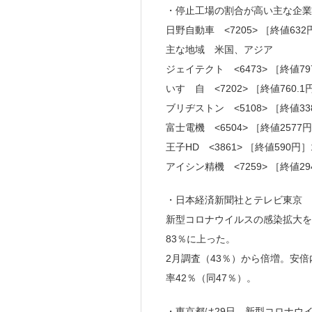
・停止工場の割合が高い主な企業
日野自動車 <7205> ［終値6
主な地域 米国、アジア
ジェイテクト <6473> ［終値
いすゞ自 <7202> ［終値760
ブリヂストン <5108> ［終値3
富士電機 <6504> ［終値257
王子HD <3861> ［終値590円
アイシン精機 <7259> ［終値2
・日本経済新聞社とテレビ東京 <9
新型コロナウイルスの感染拡大を
83％に上った。
2月調査（43％）から倍増。安倍
率42％（同47％）。
・東京都は29日、新型コロナウ