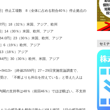
32円］停止工場数 8（全体に占める割合40％）停止拠点の
797円］18（32％）米国、アジア、欧州
.1円］14（30％）米国、欧州、アジア
384.0円］23（30％）米国、欧州、アジア
セミナ
7円］6（19％）欧州、アジア
］13（18％）アジア
944円］30（30％）欧州、米国、アジア
413> ［終値2559円］27～29日実施世論調査で、
受け、「不断よりも外出を控えている」と答えた人は
内閣の支持率は48％（前回46％）でほぼ横ばい。不支持
イルスの感染者を都内で新たに68人確認。1日の感染確認