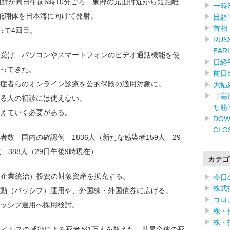
朝鮮が同日午前6時10分ごろ、東部の元山付近から短距離
一時
飛翔体を日本海に向けて発射。
日経
首相
って4回目。
RUSS
EAR
受け、パソコンやスマートフォンのビデオ通話機能を使
日経
ってきた。
前日
症者らのオンライン診療を公的保険の適用対象に。
大幅
〈高
る人の初診には使えない。
ち筋
えていく必要がある。
DOW
CLO
数 国内の確認例 1836人（新たな感染者159人 29
 388人（29日午後9時現在）
カテゴ
・企業統治）投資の対象資産を拡充する。
今日
株式
動（パッシブ）運用や、外国株・外国債券に広げる。
コロ
パッシブ運用へ採用検討。
株・
株・
ウイルスの感染による死者が1万人を超えた。世界全体の死