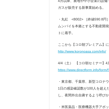
4月以降、農地や中小企業の設備
ガスが販売する新事業始める。
・丸紅 <8002> ［終値590
ムンバイを本拠とする不動産開発
トに着手。
ここから【コロ朝プレミアム】に
http://www.koronoasa.com/info/
4/4（土） 【コロ朝セミナー】
https://www.directform.info/form
・東京都、千葉県、新型コロナ
1日の感染確認数が100人を超
し、夜間外出自粛するよう呼びか
・米医薬品・医療機器大手アボッ