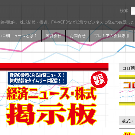
検索:
銘柄動向、株式情報・投資、FXやCFDなど投資やビジネスに役立つ厳選し
コロ朝ニュースとは？
運営会社
お問合せ
プレミアム会員専用
コロ朝
株式・