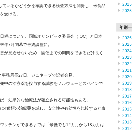
202
しているかどうかを確認できる検査方法を開発し、米食品
202
可を受ける。
。
年別一
日程について、国際オリンピック委員会（IOC）と日本
2026
2025
来年7月開幕で最終調整に。
2024
息が見通せないため、開催までの期間をできるだけ長く
2023
2022
2021
ス事務局長27日、ジュネーブで記者会見、
2020
2019
発中の治療薬を投与する試験をノルウェーとスペインで
2018
2017
ば、効果的な治療法が確立される可能性もある。
2016
に4種類の治療薬を試し、安全性や有効性を比較すると表
2015
2014
2013
ワクチンができるまでは「最低でも12カ月から18カ月は
2012