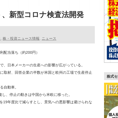
ト、新型コロナ検査法開発
般
,
株・投資ニュース情報
,
ニュース
権利配当落ち（約200円）
で、日本メーカーの生産への影響が広がっている。
に取材、回答企業の半数が米国と欧州の工場で生産停止
株式セ
る自動車。
復し、停止の動きは中国から米欧に移った。
画を19年度比で減らすとし、景気への悪影響は避けられな