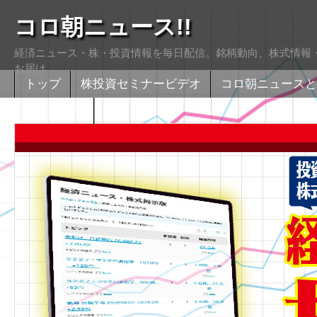
コロ朝ニュース!!
経済ニュース・株・投資情報を毎日配信。銘柄動向、株式情報・
お届け
トップ
株投資セミナービデオ
コロ朝ニュースと
株式掲示版