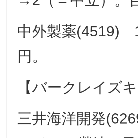
→2（＝中立）。目
中外製薬(4519)
円。
【バークレイズキ
三井海洋開発(62