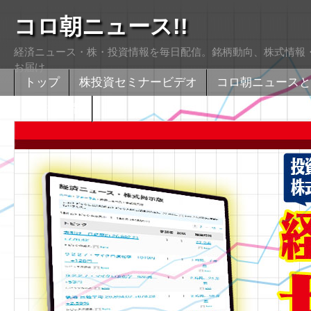
コロ朝ニュース!!
経済ニュース・株・投資情報を毎日配信。銘柄動向、株式情報・
お届け
トップ
株投資セミナービデオ
コロ朝ニュースと
株式掲示版