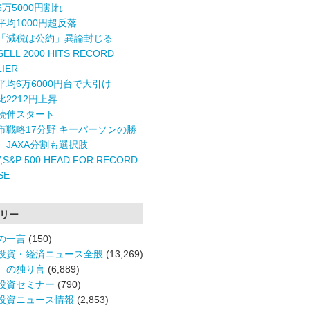
6万5000円割れ
平均1000円超反落
「減税は公約」異論封じる
ELL 2000 HITS RECORD
LIER
平均6万6000円台で大引け
比2212円上昇
続伸スタート
市戦略17分野 キーパーソンの勝
〉JAXA分割も選択肢
,S&P 500 HEAD FOR RECORD
SE
リー
の一言
(150)
投資・経済ニュース全般
(13,269)
。の独り言
(6,889)
投資セミナー
(790)
投資ニュース情報
(2,853)