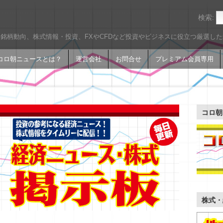
検索:
銘柄動向、株式情報・投資、FXやCFDなど投資やビジネスに役立つ厳選し
コロ朝ニュースとは？
運営会社
お問合せ
プレミアム会員専用
コロ朝
株式・