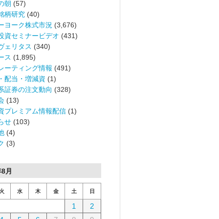
の朝
(57)
銘柄研究
(40)
ーヨーク株式市況
(3,676)
投資セミナービデオ
(431)
ヴェリタス
(340)
ース
(1,895)
レーティング情報
(491)
・配当・増減資
(1)
系証券の注文動向
(328)
会
(13)
資プレミアム情報配信
(1)
らせ
(103)
他
(4)
ク
(3)
年8月
火
水
木
金
土
日
1
2