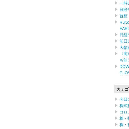
一時
日経
首相
RUSS
EAR
日経
前日
大幅
〈高
ち筋
DOW
CLO
カテゴ
今日
株式
コロ
株・
株・