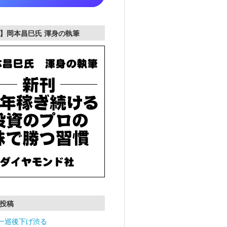
】岡本昌巳氏 渾身の執筆
投稿
一巡後下げ渋る