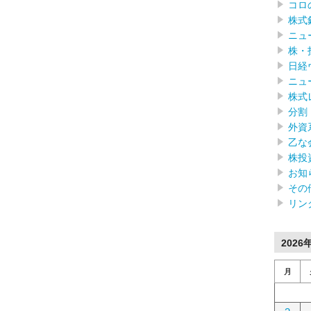
コロ
株式
ニュ
株・
日経
ニュ
株式
分割
外資
乙な
株投
お知
その
リン
2026
月