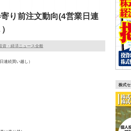
寄り前注文動向(4営業日連
し）
投資・経済ニュース全般
業日連続買い越し）
株式セ