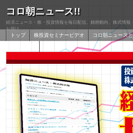
コロ朝ニュース!!
経済ニュース・株・投資情報を毎日配信。銘柄動向、株式情報・
お届け
トップ
株投資セミナービデオ
コロ朝ニュースと
株式掲示版