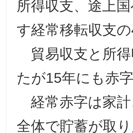
所得収支、途上国
す経常移転収支の
貿易収支と所得
たが15年にも赤
経常赤字は家計
全体で貯蓄が取り