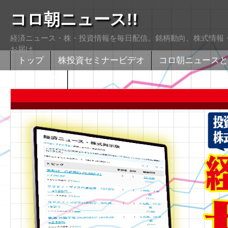
コロ朝ニュース!!
経済ニュース・株・投資情報を毎日配信。銘柄動向、株式情報・
お届け
トップ
株投資セミナービデオ
コロ朝ニュースと
株式掲示版