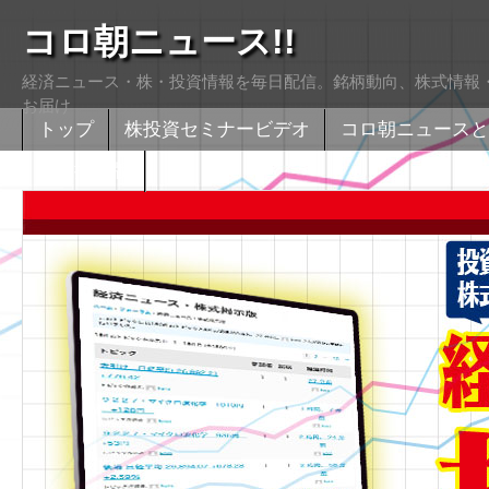
コロ朝ニュース!!
経済ニュース・株・投資情報を毎日配信。銘柄動向、株式情報・
お届け
トップ
株投資セミナービデオ
コロ朝ニュースと
株式掲示版