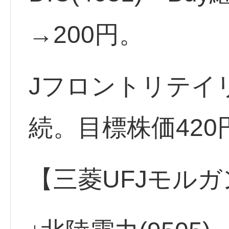
→200円。
Jフロントリテイリン
続。目標株価420
【三菱UFJモル