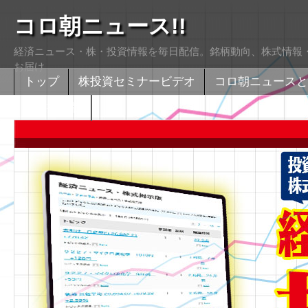
コロ朝ニュース!!
経済ニュース・株・投資情報を毎日配信。銘柄動向、株式情報・
お届け
トップ
株投資セミナービデオ
コロ朝ニュースと
株式掲示版