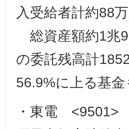
入受給者計約88
総資産額約1兆91
の委託残高計185
56.9%に上る基
・東電 <9501>