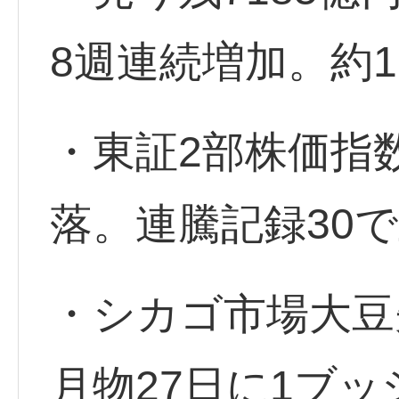
8週連続増加。約
・東証2部株価指
落。連騰記録30
・シカゴ市場大豆
月物27日に1ブッ