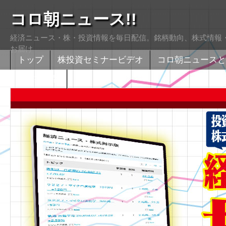
コロ朝ニュース!!
経済ニュース・株・投資情報を毎日配信。銘柄動向、株式情報・
お届け
トップ
株投資セミナービデオ
コロ朝ニュースと
株式掲示版