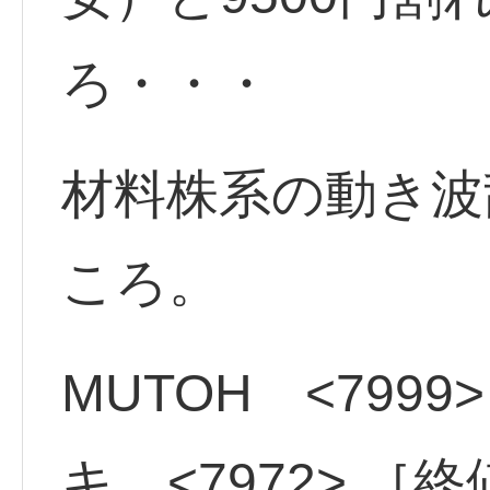
ろ・・・
材料株系の動き波
ころ。
MUTOH <799
キ <7972> ［