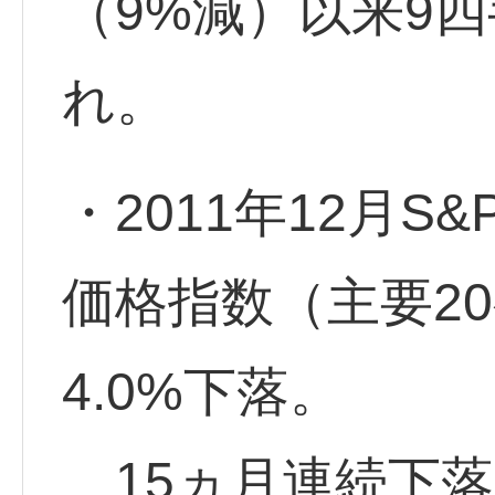
（9%減）以来9
れ。
・2011年12月
価格指数（主要2
4.0%下落。
15ヵ月連続下落