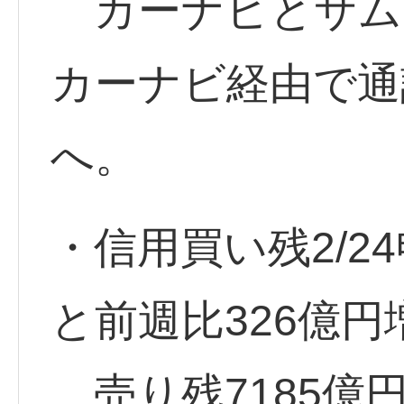
カーナビとサム
カーナビ経由で通
へ。
・信用買い残2/24
と前週比326億円
売り残7185億円