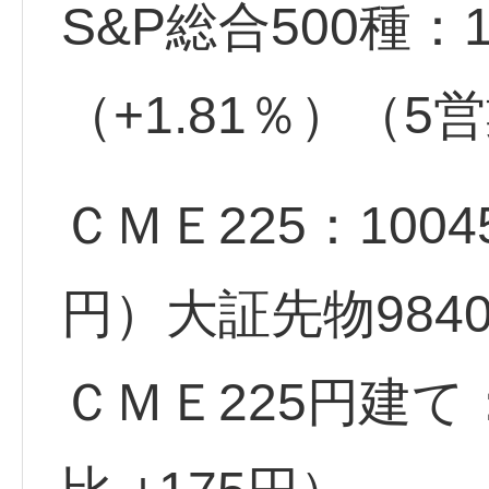
S&P総合500種：1
（+1.81％）（
ＣＭＥ225：100
円）大証先物984
ＣＭＥ225円建て