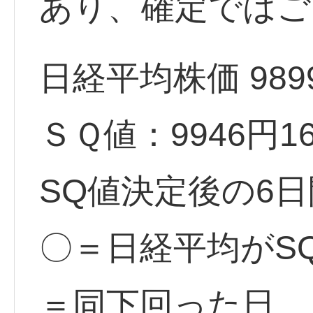
あり、確定ではご
日経平均株価 9899
ＳＱ値：9946円16
SQ値決定後の6日
〇＝日経平均がS
＝同下回った日