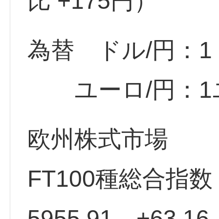
比 +175円）
為替 ドル/円：1ド
ユーロ/円：1ユー
欧州株式市場
FT100種総合指
5955.91 +63.