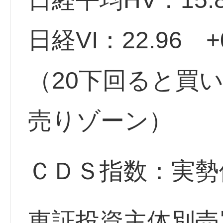
日経VI：22.96 +0
（20下回ると買
売りゾーン）
ＣＤＳ指数：実勢価格 
東証投資主体別売買