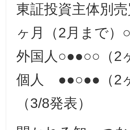
東証投資主体別売
ヶ月（2月まで）
外国人○●●○○（
個人 ●●○●●（
（3/8発表）