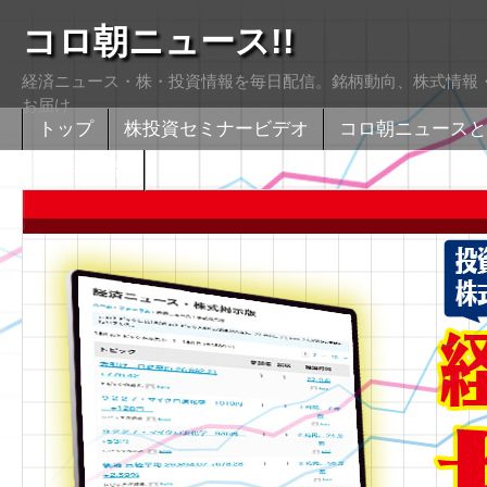
コロ朝ニュース!!
経済ニュース・株・投資情報を毎日配信。銘柄動向、株式情報・
お届け
トップ
株投資セミナービデオ
コロ朝ニュースと
株式掲示版