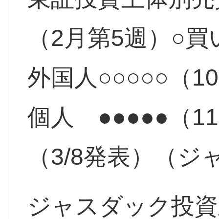
（2月第5週）○買
外国人○○○○○（
個人 ●●●●●（
（3/8発表）（
ジャスダック投資