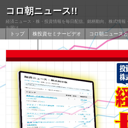
コロ朝ニュース!!
経済ニュース・株・投資情報を毎日配信。銘柄動向、株式情報・
お届け
トップ
株投資セミナービデオ
コロ朝ニュースと
株式掲示版