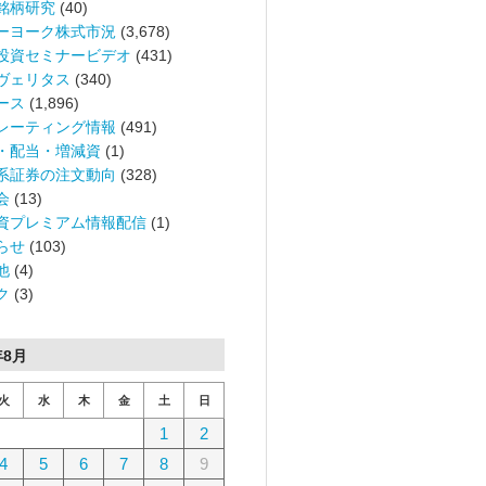
銘柄研究
(40)
ーヨーク株式市況
(3,678)
投資セミナービデオ
(431)
ヴェリタス
(340)
ース
(1,896)
レーティング情報
(491)
・配当・増減資
(1)
系証券の注文動向
(328)
会
(13)
資プレミアム情報配信
(1)
らせ
(103)
他
(4)
ク
(3)
年8月
火
水
木
金
土
日
1
2
4
5
6
7
8
9