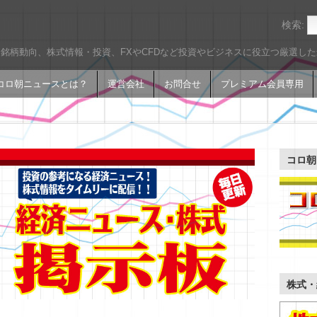
検索:
銘柄動向、株式情報・投資、FXやCFDなど投資やビジネスに役立つ厳選し
コロ朝ニュースとは？
運営会社
お問合せ
プレミアム会員専用
コロ朝
株式・