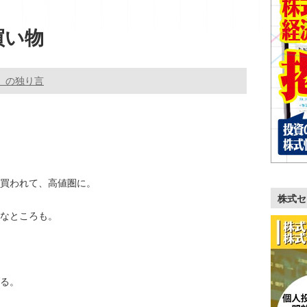
買い物
。の独り言
買われて、高値圏に。
株式セ
なところも。
る。