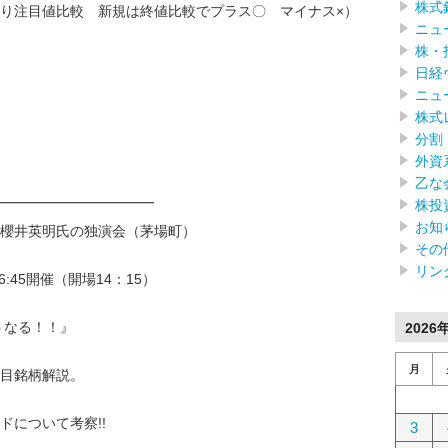
株式
り注目値比較 新規は終値比較でプラス〇 マイナス×）
ニュ
株・
日経
ニュ
株式
分割
外資
乙な
━━━━━━━━━━━━
株投
お知
櫻井英明氏の独演会（茅場町）
その
リン
6:45開催（開場14：15）
うなる！！』
2026
月
目銘柄解説。
ドについて考察!!
3