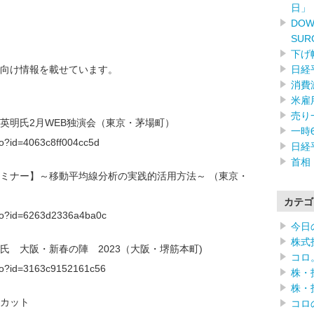
日」
DOW
SUR
下げ
日経
向け情報を載せています。
消費
米雇
売り
櫻井英明氏2月WEB独演会（東京・茅場町）
一時
.do?id=4063c8ff004cc5d
日経
首相
セミナー】～移動平均線分析の実践的活用方法～ （東京・
カテゴ
f.do?id=6263d2336a4ba0c
今日
株式
巳氏 大阪・新春の陣 2023（大阪・堺筋本町)
コロ
f.do?id=3163c9152161c56
株・
株・
カット
コロ