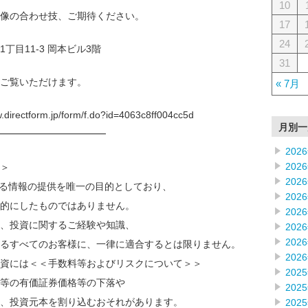
10
像の合わせ技、ご期待ください。
17
24
目11-3 岡本ビル3階
31
ご覧いただけます。
« 7月
tform.jp/form/f.do?id=4063c8ff004cc5d
月別一
━━━━━━━━━━━━
202
202
＞
202
なる情報の提供を唯一の目的としており、
202
的にしたものではありません。
202
、投資に関するご経験や知識、
202
202
るすべてのお客様に、一律に適合するとは限りません。
202
資には＜＜手数料等およびリスクについて＞＞
202
等の有価証券価格等の下落や
202
、投資元本を割り込むおそれがあります。
202