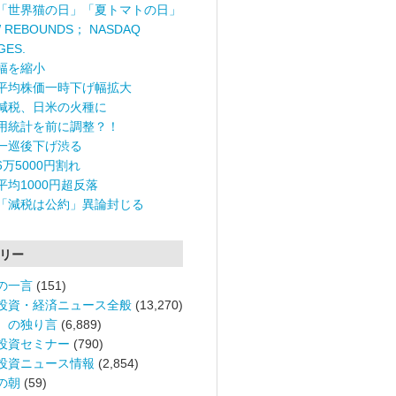
「世界猫の日」「夏トマトの日」
 REBOUNDS； NASDAQ
GES.
幅を縮小
平均株価一時下げ幅拡大
減税、日米の火種に
用統計を前に調整？！
一巡後下げ渋る
6万5000円割れ
平均1000円超反落
「減税は公約」異論封じる
リー
の一言
(151)
投資・経済ニュース全般
(13,270)
。の独り言
(6,889)
投資セミナー
(790)
投資ニュース情報
(2,854)
の朝
(59)