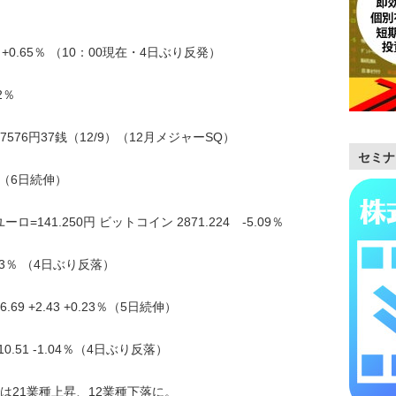
。
.27 +0.65％ （10：00現在・4日ぶり反発）
2％
27576円37銭（12/9）（12月メジャーSQ）
セミナ
54％ （6日続伸）
ロ=141.250円 ビットコイン 2871.224 -5.09％
1.03％ （4日ぶり反落）
9 +2.43 +0.23％（5日続伸）
0.51 -1.04％（4日ぶり反落）
は21業種上昇、12業種下落に。