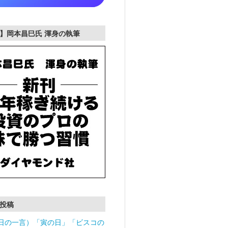
】岡本昌巳氏 渾身の執筆
投稿
日の一言）「寅の日」「ビスコの