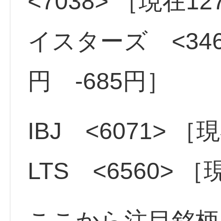
<7038> ［現在1
イスターズ <346
円 -685円］
IBJ <6071> ［
LTS <6560> 
ここから注目銘柄