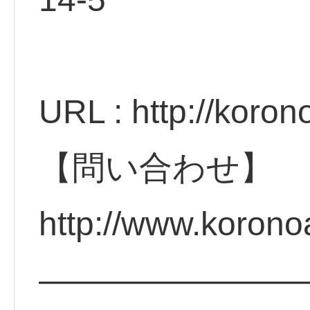
URL : http://koro
【問い合わせ】
http://www.koron
————————