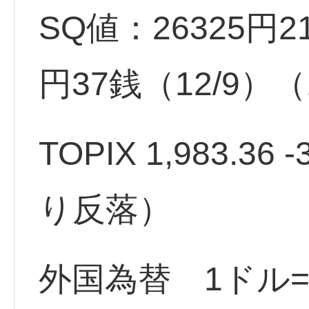
SQ値：26325円2
円37銭（12/9）
TOPIX 1,983.36 
り反落）
外国為替 1ドル=1