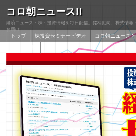
コロ朝ニュース!!
経済ニュース・株・投資情報を毎日配信。銘柄動向、株式情報・
お届け
トップ
株投資セミナービデオ
コロ朝ニュースと
株式掲示版