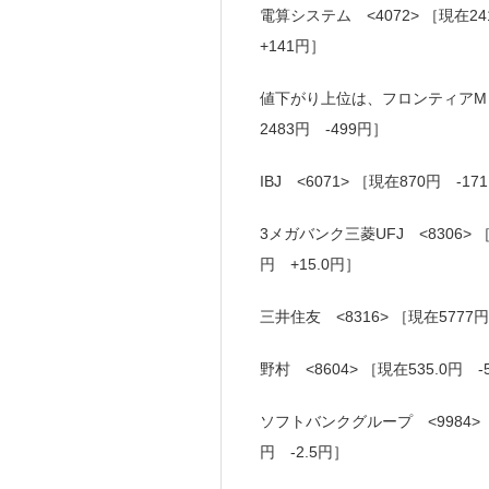
電算システム <4072> ［現在24
+141円］
値下がり上位は、フロンティアM <70
2483円 -499円］
IBJ <6071> ［現在870円 -
3メガバンク三菱UFJ <8306> ［
円 +15.0円］
三井住友 <8316> ［現在5777
野村 <8604> ［現在535.0円 
ソフトバンクグループ <9984> ［現
円 -2.5円］