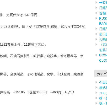
一時
日経
首相
株、売買代金は1540億円。
RUSS
EAR
32％)銘柄、値下がり323(63％)銘柄、変わらず22(4％)
日経
前日
大幅
は12業種上昇、11業種下落に。
〈高
ち筋
DOW
鉄鋼、石油石炭製品、銀行業、建設業、輸送用機器、倉
CLO
カテゴ
機器、金属製品、その他製品、化学、非鉄金属、繊維製
今日
株式
島 <1518> ［現在3605円 +460円］サクサ
コロ
株・
］
株・