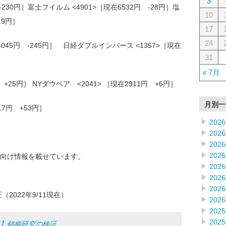
3
 -230円］富士フイルム <4901>［現在6532円 -28円］塩
10
19円］
17
24
4045円 -245円］ 日経ダブルインバース <1357>［現在
31
« 7月
円 +25円］ NYダウベア <2041> ［現在2911円 +6円］
月別一
517円 +53円］
202
202
202
202
向け情報を載せています。
202
202
202
2022年9/11現在）
202
202
202
ム】銘柄研究の検証