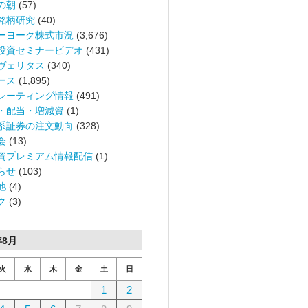
の朝
(57)
銘柄研究
(40)
ーヨーク株式市況
(3,676)
投資セミナービデオ
(431)
ヴェリタス
(340)
ース
(1,895)
レーティング情報
(491)
・配当・増減資
(1)
系証券の注文動向
(328)
会
(13)
資プレミアム情報配信
(1)
らせ
(103)
他
(4)
ク
(3)
年8月
火
水
木
金
土
日
1
2