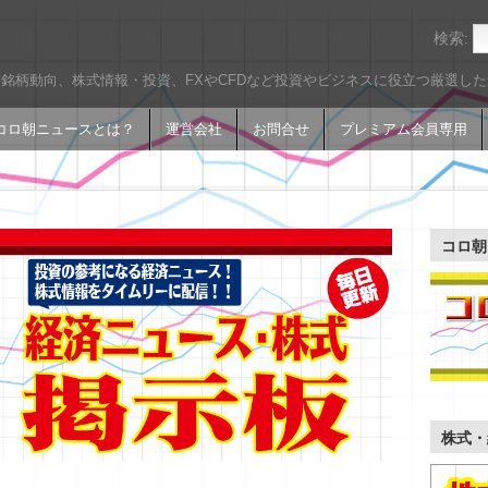
検索:
銘柄動向、株式情報・投資、FXやCFDなど投資やビジネスに役立つ厳選し
コロ朝ニュースとは？
運営会社
お問合せ
プレミアム会員専用
コロ朝
株式・