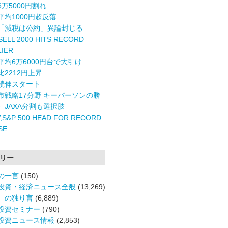
6万5000円割れ
平均1000円超反落
「減税は公約」異論封じる
ELL 2000 HITS RECORD
LIER
平均6万6000円台で大引け
比2212円上昇
続伸スタート
市戦略17分野 キーパーソンの勝
〉JAXA分割も選択肢
,S&P 500 HEAD FOR RECORD
SE
リー
の一言
(150)
投資・経済ニュース全般
(13,269)
。の独り言
(6,889)
投資セミナー
(790)
投資ニュース情報
(2,853)