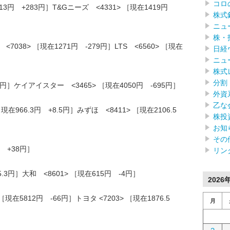
コロ
13円 +283円］T&Gニーズ <4331> ［現在1419円
株式
ニュ
株・
38> ［現在1271円 -279円］LTS <6560> ［現在
日経
ニュ
株式
分割
171円］ケイアイスター <3465> ［現在4050円 -695円］
外資
乙な
現在966.3円 +8.5円］みずほ <8411> ［現在2106.5
株投
お知
その
円 +38円］
リン
-5.3円］大和 <8601> ［現在615円 -4円］
2026
在5812円 -66円］トヨタ <7203> ［現在1876.5
月