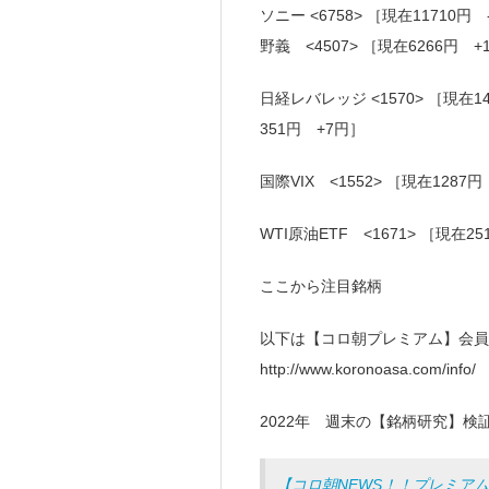
ソニー <6758> ［現在11710円
野義 <4507> ［現在6266円 +
日経レバレッジ <1570> ［現在1
351円 +7円］
国際VIX <1552> ［現在1287
WTI原油ETF <1671> ［現在2
ここから注目銘柄
以下は【コロ朝プレミアム】会員
http://www.koronoasa.com/info/
2022年 週末の【銘柄研究】検証（
【コロ朝NEWS！！プレミア