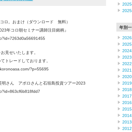
202
202
コロ。おまけ（ダウンロード 無料）
年別一
2023年コロ朝セミナー講師注目銘柄』
2026
f.do?id=7263d0a56691455
2025
2024
をお見せいたします。
2023
やいてトレードしております。
2022
onoasa.com/?p=55695
2021
2020
2019
井英明さん アポロさんと石垣島投資ツアー2023
2018
.do?id=863cf6b818fdd7
2017
2016
2015
2014
2013
2012