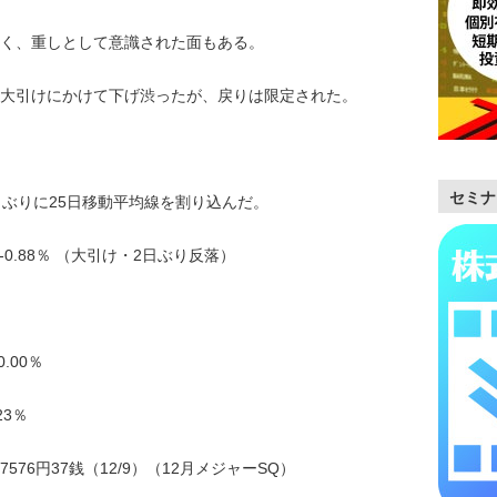
く、重しとして意識された面もある。
大引けにかけて下げ渋ったが、戻りは限定された。
セミナ
業日ぶりに25日移動平均線を割り込んだ。
.66 -0.88％ （大引け・2日ぶり反落）
.00％
23％
27576円37銭（12/9）（12月メジャーSQ）