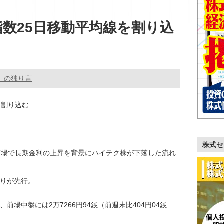
数25日移動平均線を割り込
。の独り言
を割り込む
株式セ
市場で長期金利の上昇を背景にハイテク株が下落した流れ
りが先行。
前場中盤には2万7266円94銭（前週末比404円04銭