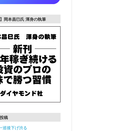
】岡本昌巳氏 渾身の執筆
投稿
一巡後下げ渋る