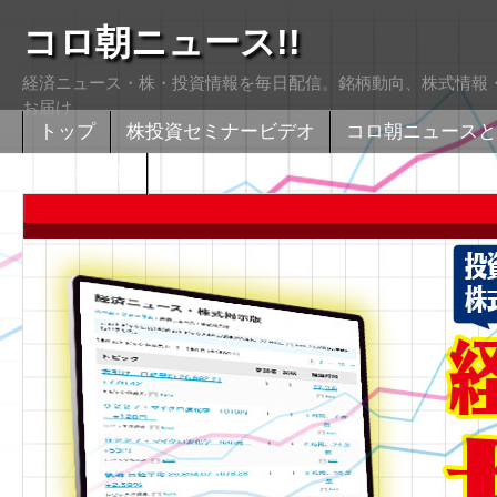
コロ朝ニュース!!
経済ニュース・株・投資情報を毎日配信。銘柄動向、株式情報・
お届け
トップ
株投資セミナービデオ
コロ朝ニュースと
株式掲示版