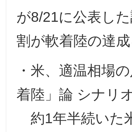
が8/21に公表し
割が軟着陸の達成
・米、適温相場の
着陸」論 シナリ
約1年半続いた