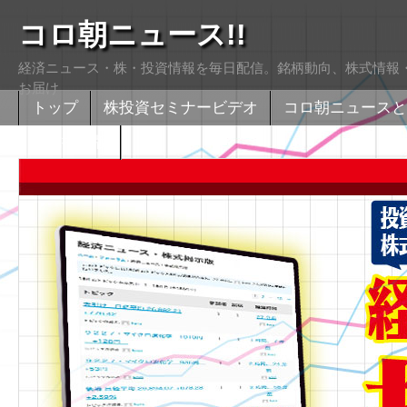
コロ朝ニュース!!
経済ニュース・株・投資情報を毎日配信。銘柄動向、株式情報・
お届け
トップ
株投資セミナービデオ
コロ朝ニュースと
株式掲示版