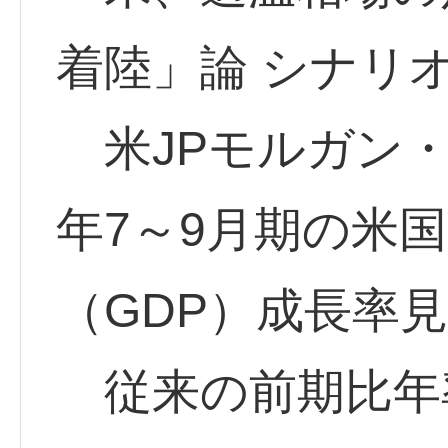
着陸」論 シナリ
米JPモルガン・チ
年7～9月期の米
（GDP）成長率
従来の前期比年率2