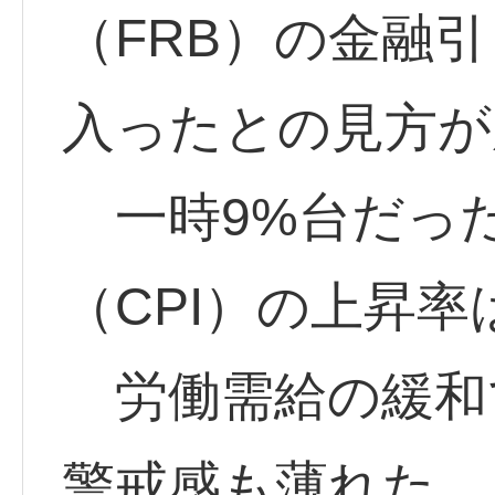
（FRB）の金融
入ったとの見方が
一時9%台だっ
（CPI）の上昇率
労働需給の緩和
警戒感も薄れた。