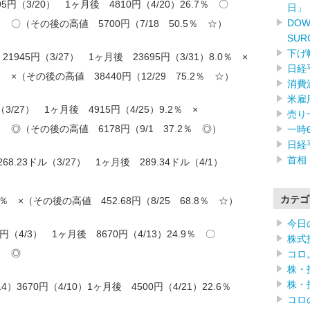
95円（3/20） 1ヶ月後 4810円（4/20）26.7％ 〇
日」
DOW
7％ 〇（その後の高値 5700円（7/18 50.5％ ☆）
SUR
下げ
1945円（3/27） 1ヶ月後 23695円（3/31）8.0％ ×
日経
0％ ×（その後の高値 38440円（12/29 75.2％ ☆）
消費
米雇
（3/27） 1ヶ月後 4915円（4/25）9.2％ ×
売り
1％ ◎（その後の高値 6178円（9/1 37.2％ ◎）
一時
日経
首相
8.23ドル（3/27） 1ヶ月後 289.34ドル（4/1）
カテゴ
9％ ×（その後の高値 452.68円（8/25 68.8％ ☆）
今日
40円（4/3） 1ヶ月後 8670円（4/13）24.9％ 〇
株式
％ ◎
コロ
株・
株・
3670円（4/10）1ヶ月後 4500円（4/21）22.6％
コロ