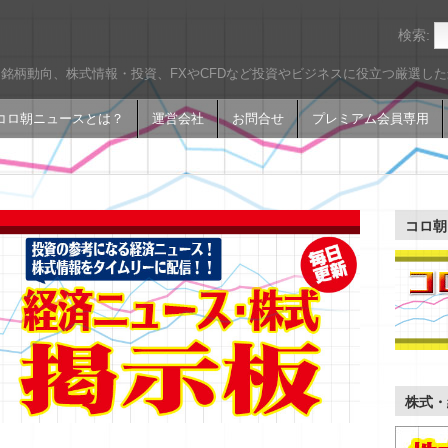
検索:
銘柄動向、株式情報・投資、FXやCFDなど投資やビジネスに役立つ厳選し
コロ朝ニュースとは？
運営会社
お問合せ
プレミアム会員専用
コロ朝
株式・