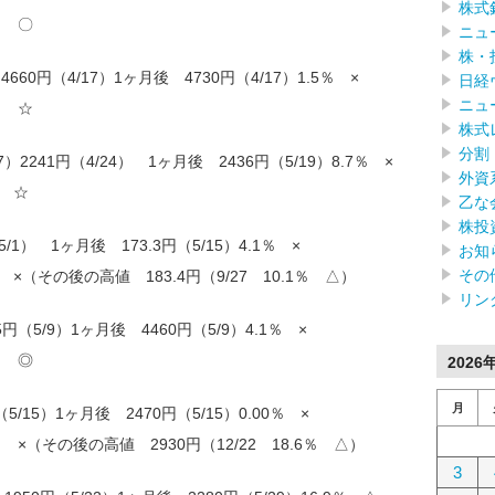
株式
％ 〇
ニュ
株・
 4660円（4/17）1ヶ月後 4730円（4/17）1.5％ ×
日経
ニュ
％ ☆
株式
分割
2241円（4/24） 1ヶ月後 2436円（5/19）8.7％ ×
外資
％ ☆
乙な
株投
5/1） 1ヶ月後 173.3円（5/15）4.1％ ×
お知
その
％ ×（その後の高値 183.4円（9/27 10.1％ △）
リン
5円（5/9）1ヶ月後 4460円（5/9）4.1％ ×
％ ◎
2026
月
5/15）1ヶ月後 2470円（5/15）0.00％ ×
0％ ×（その後の高値 2930円（12/22 18.6％ △）
3