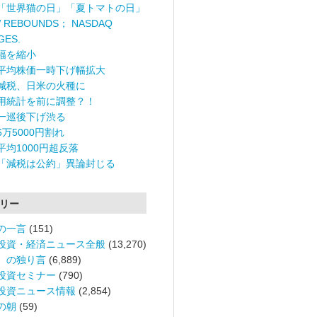
「世界猫の日」「夏トマトの日」
 REBOUNDS； NASDAQ
GES.
幅を縮小
平均株価一時下げ幅拡大
減税、日米の火種に
用統計を前に調整？！
一巡後下げ渋る
6万5000円割れ
平均1000円超反落
「減税は公約」異論封じる
リー
の一言
(151)
投資・経済ニュース全般
(13,270)
。の独り言
(6,889)
投資セミナー
(790)
投資ニュース情報
(2,854)
の朝
(59)