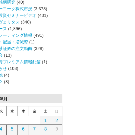
銘柄研究
(40)
ーヨーク株式市況
(3,678)
投資セミナービデオ
(431)
ヴェリタス
(340)
ース
(1,896)
レーティング情報
(491)
・配当・増減資
(1)
系証券の注文動向
(328)
会
(13)
資プレミアム情報配信
(1)
らせ
(103)
他
(4)
ク
(3)
年8月
火
水
木
金
土
日
1
2
4
5
6
7
8
9