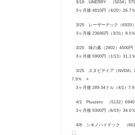
3/18 UNERRY （5034）37
3ヶ月後 4810円（4/20）26.
3/25 レーザーテック（6920）2
3ヶ月後 23695円（3/31）8.
3/25 味の素（2802）4500円
3ヶ月後 5900円（1/13）31.
3/25 エヌビデイア（NVDA）26
7.9％ ×
3ヶ月後 289.34ドル（4/1）7.
4/1 Pluszero （5132）69
3ヶ月後 9300円（6/19）34.0
4/8 シキノハイテック （6614）
〇