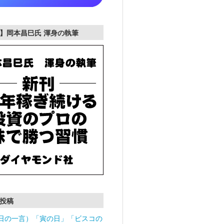
】岡本昌巳氏 渾身の執筆
投稿
日の一言）「寅の日」「ビスコの