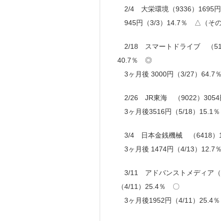
2/4 大栄環境（9336）1695円
945円（3/3）14.7％ △（その
2/18 スマートドライブ （5137
40.7％ ◎
3ヶ月後 3000円（3/27）64.
2/26 JR東海 （9022）3054
3ヶ月後3516円（5/18）15.1
3/4 日本金銭機械 （6418）13
3ヶ月後 1474円（4/13）12.7
3/11 アドバンストメディア（AM
（4/11）25.4％ 〇
3ヶ月後1952円（4/11）25.4