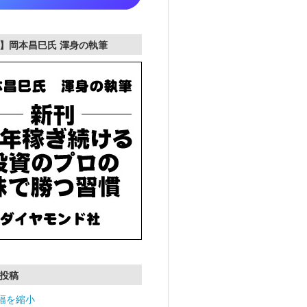
】岡本昌巳氏 渾身の執筆
投稿
幅を縮小