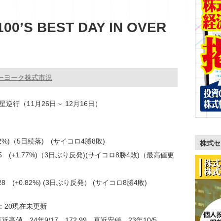
00’S BEST DAY IN OVER
ーヨーク株式市況
星逆行（11月26日～ 12月16日）
0.22%)（5日続落) (サイコロ4勝8敗)
株式セ
.65 (+1.77%)（3日ぶり反発)(サイコロ8勝4敗)（最高値更
.28 (+0.82%) (3日ぶり反発） (サイコロ8勝4敗)
6：20現在未更新
直近高値 24年9/17 172.99 直近安値 23年10/5