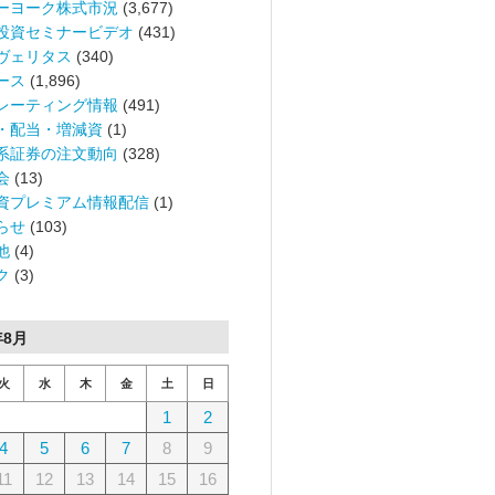
ーヨーク株式市況
(3,677)
投資セミナービデオ
(431)
ヴェリタス
(340)
ース
(1,896)
レーティング情報
(491)
・配当・増減資
(1)
系証券の注文動向
(328)
会
(13)
資プレミアム情報配信
(1)
らせ
(103)
他
(4)
ク
(3)
年8月
火
水
木
金
土
日
1
2
4
5
6
7
8
9
11
12
13
14
15
16