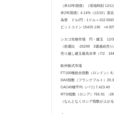
（米10年国債）（現地時刻 12/11 1
米2年国債）4.14%（12/10）直近高
為替 ドル/円：1ドル＝152.556
ビットコイン 15425.136 +4.92
シカゴ先物市場 円・建玉 12/3
（前週比 -20299 3週連続売
売り越し建玉最高水準（7/2 18
欧州株式市場
FT100種総合指数（ロンドン）8,301
DAX指数（フランクフルト）20,399.
CAC40種平均（パリ) 7,423.40
RTSI指数（ロシア）765.91 -28.
（なんとなくロシア指数が上がる
・