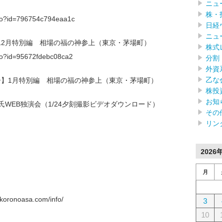
ニュ
株・
f.do?id=796754c794eaa1c
日経
ニュ
】12月特別編 相場の福の神参上（東京・茅場町）
株式
f.do?id=95672fdebc08ca2
分割
外資
乙な
ナー】1月特別編 相場の福の神参上（東京・茅場町）
株投
お知
明氏WEB独演会（1/24夕刻撮影ビデオダウンロード）
その
リン
2026
月
onoasa.com/info/
3
10