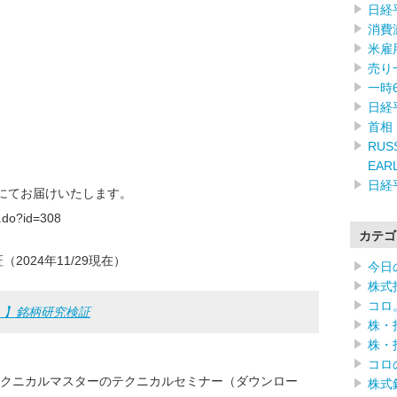
日経
消費
米雇
売り
一時
日経
首相
RUSS
EAR
日経
)にてお届けいたします。
f.do?id=308
カテゴ
2024年11/29現在）
今日
株式
コロ
 】銘柄研究検証
株・
株・
コロ
】テクニカルマスターのテクニカルセミナー（ダウンロー
株式