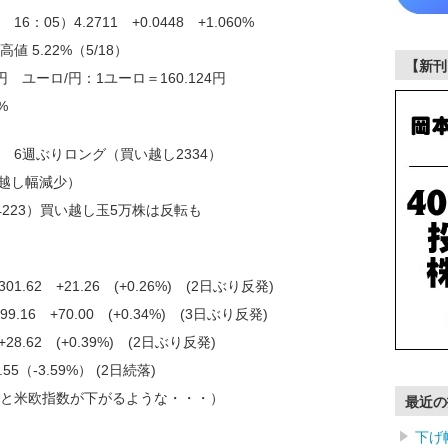
6：05）4.2711 +0.0448 +1.060%
値 5.22%（5/18）
【新刊
円 ユーロ/円：1ユーロ＝160.124円
%
 6週ぶりロング（買い越し2334）
り越し幅減少）
4223）買い越し玉5万株は反転も
.62 +21.26 (+0.26%) (2日ぶり反発)
16 +70.00 (+0.34%) (3日ぶり反発)
 +28.62 (+0.39%) (2日ぶり反発)
55（-3.59%） (2日続落)
と米欧指数が下がるような・・・）
最近の
下げ