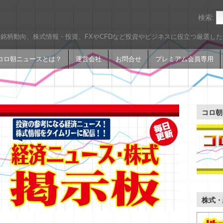
検索:
銘柄動向、株式情報・投資、FXやCFDなど投資やビジネスに役立つ厳選し
コロ朝ニュースとは？
運営会社
お問合せ
プレミアム会員専用
コロ朝
株式・