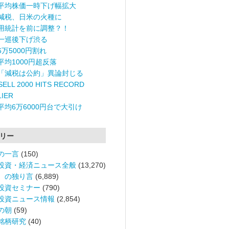
平均株価一時下げ幅拡大
減税、日米の火種に
用統計を前に調整？！
一巡後下げ渋る
6万5000円割れ
平均1000円超反落
「減税は公約」異論封じる
ELL 2000 HITS RECORD
LIER
平均6万6000円台で大引け
リー
の一言
(150)
投資・経済ニュース全般
(13,270)
。の独り言
(6,889)
投資セミナー
(790)
投資ニュース情報
(2,854)
の朝
(59)
銘柄研究
(40)