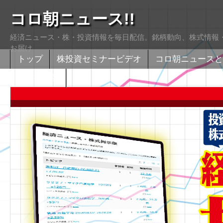
コロ朝ニュース!!
経済ニュース・株・投資情報を毎日配信。銘柄動向、株式情報・
お届け
トップ
株投資セミナービデオ
コロ朝ニュースと
株式掲示版