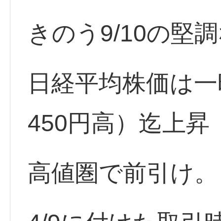
きのう9/10の堅
日経平均株価は一時
450円高）迄上昇
高値圏で前引け。