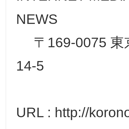
NE
〒169-0075 
14
URL : http://koro