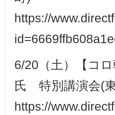
https://www.direct
id=6669ffb608a1e
6/20（土）【コ
氏 特別講演会(
https://www.direct