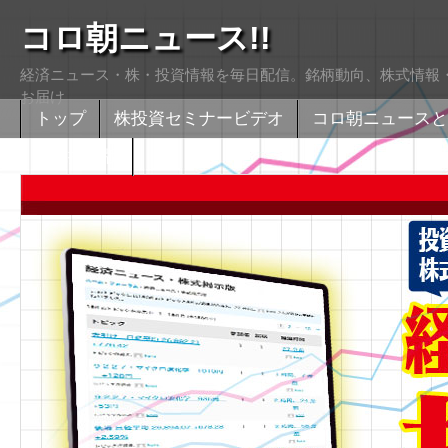
コロ朝ニュース!!
経済ニュース・株・投資情報を毎日配信。銘柄動向、株式情報・
お届け
トップ
株投資セミナービデオ
コロ朝ニュースと
株式掲示版