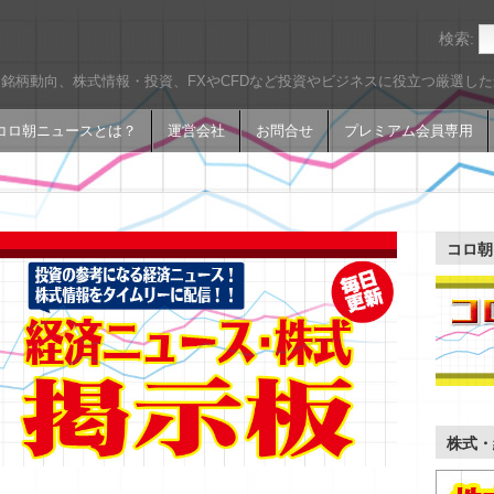
検索:
銘柄動向、株式情報・投資、FXやCFDなど投資やビジネスに役立つ厳選し
コロ朝ニュースとは？
運営会社
お問合せ
プレミアム会員専用
コロ朝
株式・