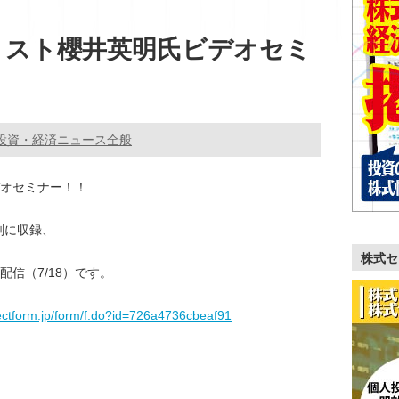
リスト櫻井英明氏ビデオセミ
投資・経済ニュース全般
デオセミナー！！
夕刻に収録、
株式セ
信（7/18）です。
rectform.jp/form/f.do?id=726a4736cbeaf91