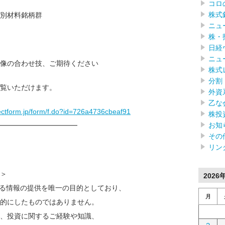
コロ
株式
別材料銘柄群
ニュ
株・
日経
ニュ
像の合わせ技、ご期待ください
株式
分割
覧いただけます。
外資
乙な
rectform.jp/form/f.do?id=726a4736cbeaf91
株投
お知
━━━━━━━━━━━━
その
リン
＞
2026
なる情報の提供を唯一の目的としており、
月
的にしたものではありません。
、投資に関するご経験や知識、