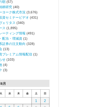
の朝
(57)
銘柄研究
(40)
ーヨーク株式市況
(3,676)
投資セミナービデオ
(431)
ヴェリタス
(340)
ース
(1,895)
レーティング情報
(491)
・配当・増減資
(1)
系証券の注文動向
(328)
会
(13)
資プレミアム情報配信
(1)
らせ
(103)
他
(4)
ク
(3)
年8月
火
水
木
金
土
日
1
2