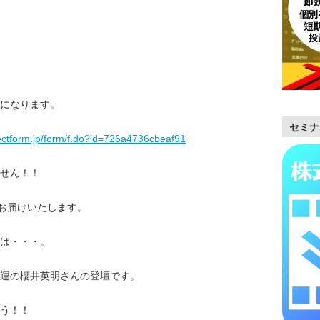
になります。
セミナ
rectform.jp/form/f.do?id=726a4736cbeaf91
せん！！
をお届けいたします。
は・・・。
運の櫻井英明さんの登壇です。
う！！