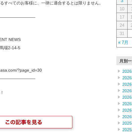
3
るすべてのお客様に、一律に適合するとは限りません。
10
17
————————–
24
31
OF INVESTMENT NEWS
« 7月
新宿区高田馬場2-14-5
月別一
sa.com/?page_id=30
202
202
————————–
202
202
！
202
202
202
202
202
202