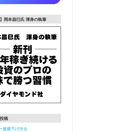
】岡本昌巳氏 渾身の執筆
投稿
一巡後下げ渋る