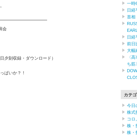
一時
。
日経
首相
━━━━━━━━━━━━
RUSS
講演会
EAR
日経
前日
大幅
〈高
/17日夕刻収録・ダウンロード）
ち筋
DOW
っぱいか？！
CLO
カテゴ
今日
株式
コロ
株・
株・