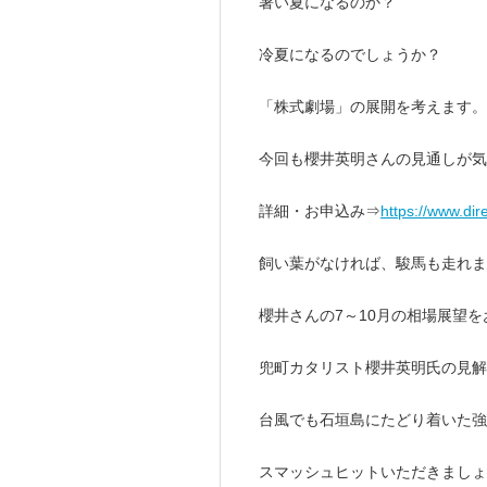
暑い夏になるのか？
冷夏になるのでしょうか？
「株式劇場」の展開を考えます。
今回も櫻井英明さんの見通しが気
詳細・お申込み⇒
https://www.di
飼い葉がなければ、駿馬も走れま
櫻井さんの7～10月の相場展望
兜町カタリスト櫻井英明氏の見解
台風でも石垣島にたどり着いた強
スマッシュヒットいただきましょ