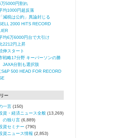
6万5000円割れ
平均1000円超反落
「減税は公約」異論封じる
ELL 2000 HITS RECORD
LIER
平均6万6000円台で大引け
比2212円上昇
続伸スタート
市戦略17分野 キーパーソンの勝
〉JAXA分割も選択肢
,S&P 500 HEAD FOR RECORD
SE
リー
の一言
(150)
投資・経済ニュース全般
(13,269)
。の独り言
(6,889)
投資セミナー
(790)
投資ニュース情報
(2,853)