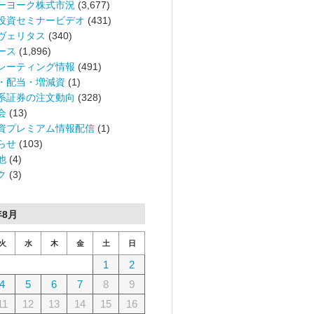
ーヨーク株式市況
(3,677)
投資セミナービデオ
(431)
ヴェリタス
(340)
ース
(1,896)
レーティング情報
(491)
・配当・増減資
(1)
系証券の注文動向
(328)
会
(13)
資プレミアム情報配信
(1)
らせ
(103)
他
(4)
ク
(3)
年8月
火
水
木
金
土
日
1
2
4
5
6
7
8
9
11
12
13
14
15
16