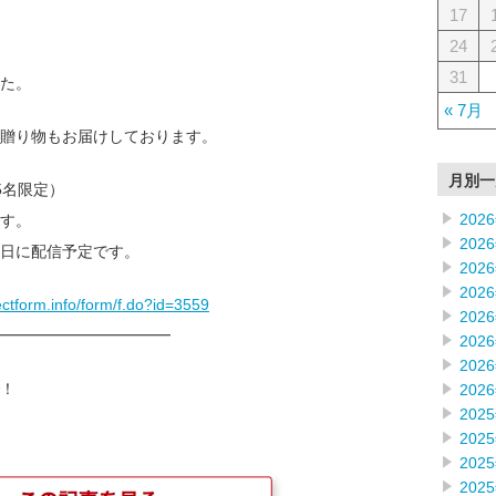
17
24
31
た。
« 7月
贈り物もお届けしております。
月別一
5名限定）
202
す。
202
日に配信予定です。
202
202
ectform.info/form/f.do?id=3559
202
━━━━━━━━━━━━
202
202
！
202
202
202
202
202