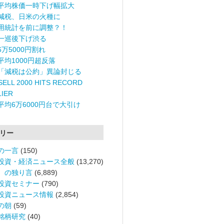
平均株価一時下げ幅拡大
減税、日米の火種に
用統計を前に調整？！
一巡後下げ渋る
6万5000円割れ
平均1000円超反落
「減税は公約」異論封じる
ELL 2000 HITS RECORD
LIER
平均6万6000円台で大引け
リー
の一言
(150)
投資・経済ニュース全般
(13,270)
。の独り言
(6,889)
投資セミナー
(790)
投資ニュース情報
(2,854)
の朝
(59)
銘柄研究
(40)