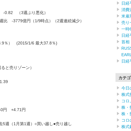
日経
消費
 -0.82 （3週ぶり悪化）
米雇
週比 -3779億円（1/9時点）（2週連続減少）
売り
一時
日経
首相
） (2015/1/6 最大37.8％)
RUSS
EAR
日経
回ると売りゾーン）
カテゴ
.39
今日
株式
コロ
株・
円 +4.71円
株・
コロ
去5週（1月第1週）○買い越し●売り越し
株式