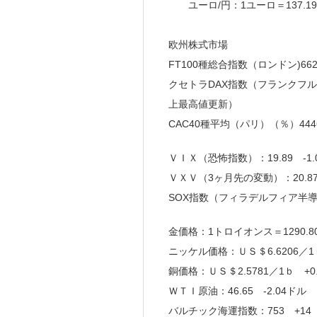
ユーロ/円：1ユーロ＝137.19
欧州株式市場
FT100種総合指数（ロンドン)6620
クセトラDAX指数（フランクフルト）
上最高値更新）
CAC40種平均（パリ）（％）4446
ＶＩＸ（恐怖指数）：19.89 -1.0
ＶＸＶ（3ヶ月先の変動）：20.87 -
SOX指数（フィラデルフィア半導体株指
金価格：1トロイオンス＝1290.80 
ニッケル価格：ＵＳ＄6.6206／1
銅価格：ＵＳ＄2.5781／1ｂ +
ＷＴＩ原油：46.65 -2.04ドル
バルチック海運指数：753 +14（