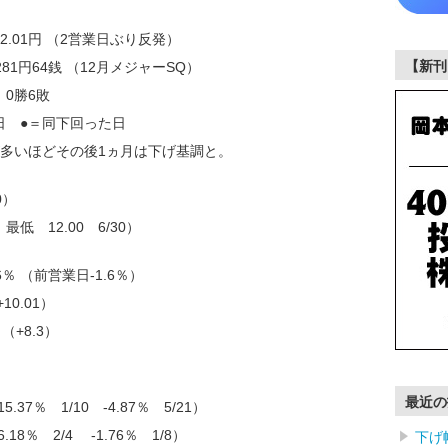
52.01円 （2営業日ぶり反発）
【新刊
7281円64銭 （12月メジャーSQ）
】0勝6敗
日 ●＝同下回った日
が多いほどその後1ヵ月は下げ基調と。
0）
 最低 12.00 6/30）
％ （前営業日-1.6％）
10.01）
（+8.3）
最近の
.37％ 1/10 -4.87％ 5/21）
.18％ 2/4 -1.76％ 1/8）
下げ