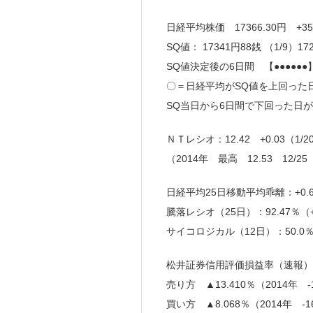
日経平均株価 17366.30円 +3
SQ値： 17341円88銭 （1/9）1
SQ値決定後の6日間 【●●●●●●
〇＝日経平均がSQ値を上回った
SQ当日から6日間で下回った日
ＮＴレシオ：12.42 +0.03（1/2
（2014年 最高 12.53 12/25
日経平均25日移動平均乖離：+0.6
騰落レシオ（25日）：92.47％（+
サイコロジカル（12日）：50.0％
松井証券信用評価損益率（速報）
売り方 ▲13.410％（2014年 -15
買い方 ▲8.068％（2014年 -16