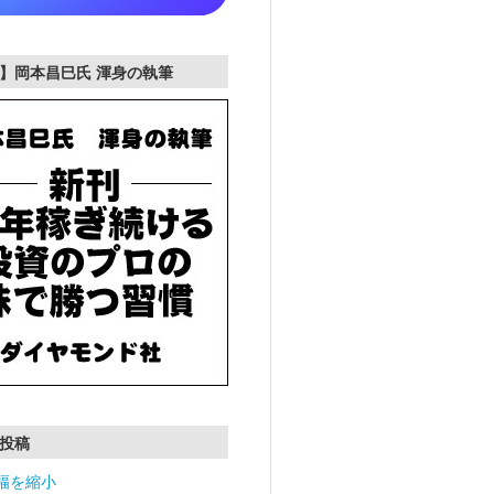
】岡本昌巳氏 渾身の執筆
投稿
幅を縮小