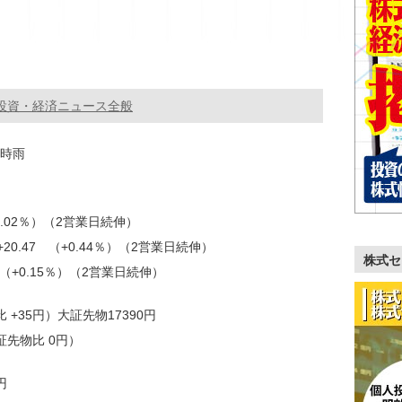
投資・経済ニュース全般
一時雨
+0.02％）（2営業日続伸）
20.47 （+0.44％）（2営業日続伸）
株式セ
.13（+0.15％）（2営業日続伸）
 +35円）大証先物17390円
証先物比 0円）
円