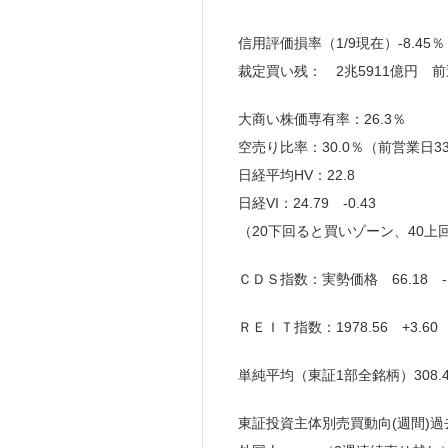
信用評価損率（1/9現在）-8.45％
裁定買い残： 2兆5911億円 前
大商い株価専有率：26.3％
空売り比率：30.0％（前営業日33.9％
日経平均HV：22.8
日経VI：24.79 -0.43
（20下回ると買いゾーン、40上
ＣＤＳ指数：実勢価格 66.18 -1
ＲＥＩＴ指数：1978.56 +3.60
単純平均（東証1部全銘柄）308.40
東証投資主体別売買動向(週間)過