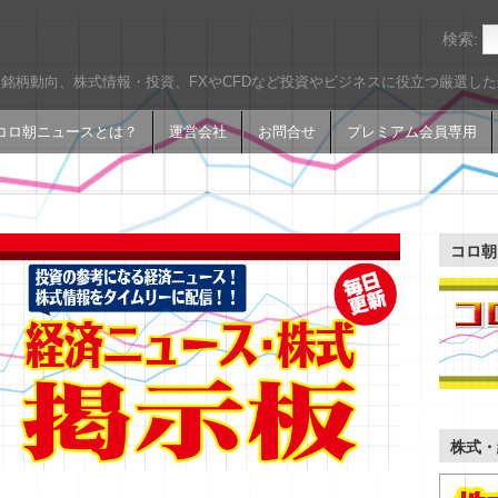
検索:
銘柄動向、株式情報・投資、FXやCFDなど投資やビジネスに役立つ厳選し
コロ朝ニュースとは？
運営会社
お問合せ
プレミアム会員専用
コロ朝
株式・