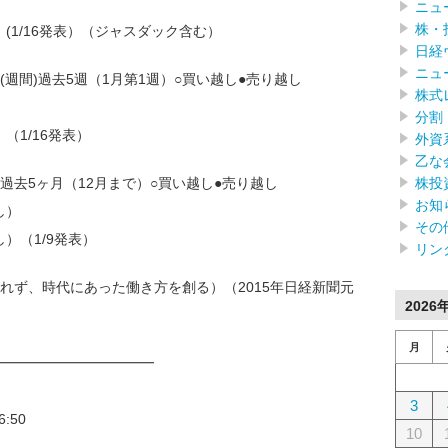
）
ニュ
株・
）(1/16発表）（ジャスダック含む）
日経
ニュ
週間)過去5週（1月第1週）○買い越し●売り越し
株式
）
分割
（1/16発表）
外資
乙な
株投
過去5ヶ月（12月まで）○買い越し●売り越し
お知
し）
その
し）（1/9発表）
リン
れず、時代にあった働き方を創る）（2015年日経新聞元
2026
月
━━━━━━━━━━━━
3
:50
10