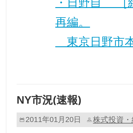
・日野自 ［終
再編。
東京日野市本
NY市況(速報)
株式投資・
2011年01月20日