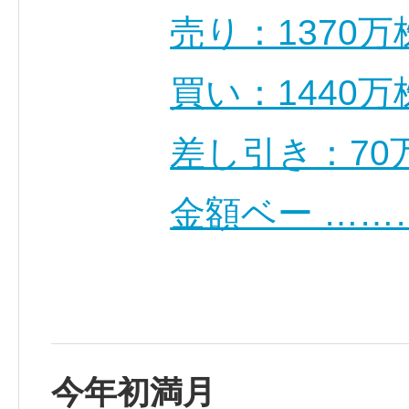
売り：1370万
買い：1440万
差し引き：70
金額ベー ……
今年初満月