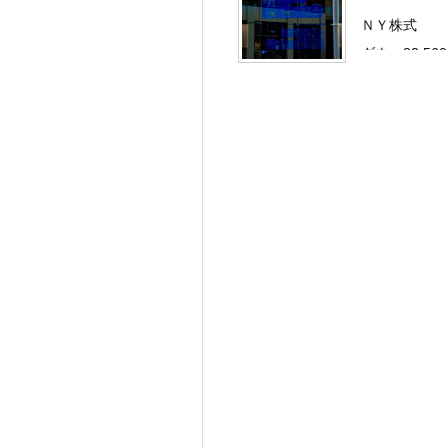
ＮＹ株式
ダウ：32,560