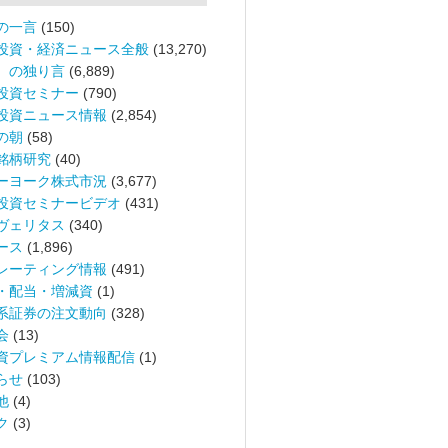
の一言
(150)
投資・経済ニュース全般
(13,270)
。の独り言
(6,889)
投資セミナー
(790)
投資ニュース情報
(2,854)
の朝
(58)
銘柄研究
(40)
ーヨーク株式市況
(3,677)
投資セミナービデオ
(431)
ヴェリタス
(340)
ース
(1,896)
レーティング情報
(491)
・配当・増減資
(1)
系証券の注文動向
(328)
会
(13)
資プレミアム情報配信
(1)
らせ
(103)
他
(4)
ク
(3)