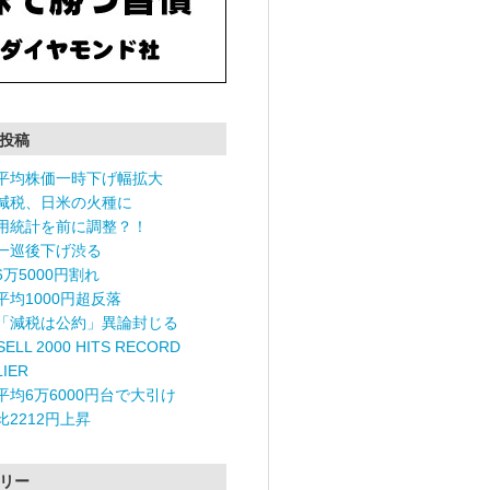
投稿
平均株価一時下げ幅拡大
減税、日米の火種に
用統計を前に調整？！
一巡後下げ渋る
6万5000円割れ
平均1000円超反落
「減税は公約」異論封じる
ELL 2000 HITS RECORD
LIER
平均6万6000円台で大引け
比2212円上昇
リー