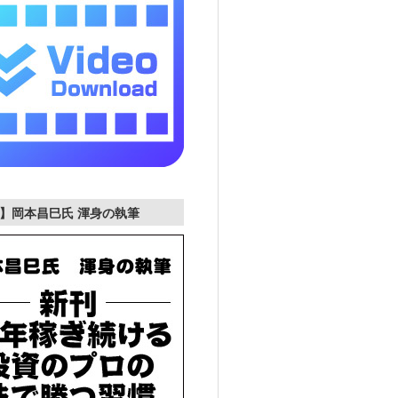
】岡本昌巳氏 渾身の執筆