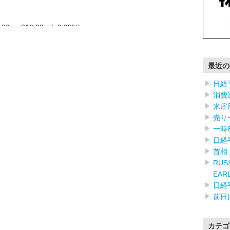
.60 +316.02 (+0.98%) …………
最近の
日経
消費
米雇
売り
一時
日経
首相
RUSS
EAR
日経
前日
カテゴ