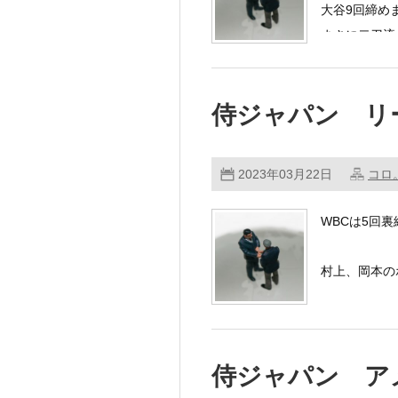
大谷9回締め
まさに二刀流
おめでとうご
侍ジャパン リ
侍ジャパン 
2023年03月22日
コロ
WBCは5回
村上、岡本の
大谷とダルビ
侍ジャパン ア