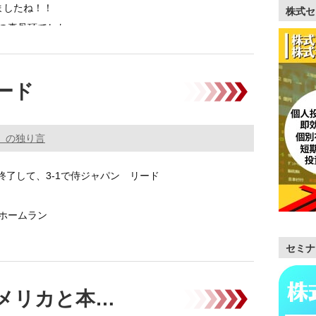
ましたね！！
株式セ
の真骨頂でした。
ざいます。
ード
…………
。の独り言
裏終了して、3-1で侍ジャパン リード
ホームラン
セミナ
ッシュがブルペンに行きました。 …………
メリカと本…