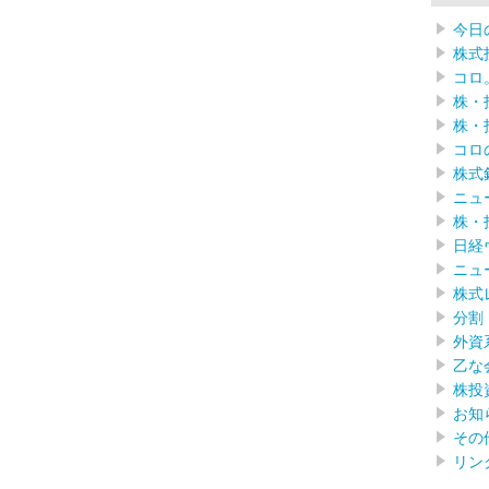
今日
株式
コロ
株・
株・
コロ
株式
ニュ
株・
日経
ニュ
株式
分割
外資
乙な
株投
お知
その
リン