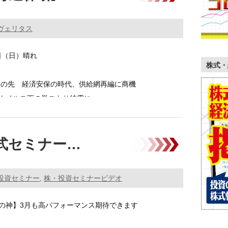
ヴェリタス
5日（日）晴れ
株式・
波の先 経済安保の時代、供給網再編に商機
イルス下の巣ごもり特需に …………
式セミナー…
投資セミナー
,
株・投資セミナービデオ
の神】3月も高パフォーマンス期待できます