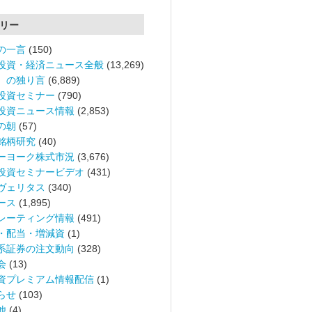
リー
の一言
(150)
投資・経済ニュース全般
(13,269)
。の独り言
(6,889)
投資セミナー
(790)
投資ニュース情報
(2,853)
の朝
(57)
銘柄研究
(40)
ーヨーク株式市況
(3,676)
投資セミナービデオ
(431)
ヴェリタス
(340)
ース
(1,895)
レーティング情報
(491)
・配当・増減資
(1)
系証券の注文動向
(328)
会
(13)
資プレミアム情報配信
(1)
らせ
(103)
他
(4)