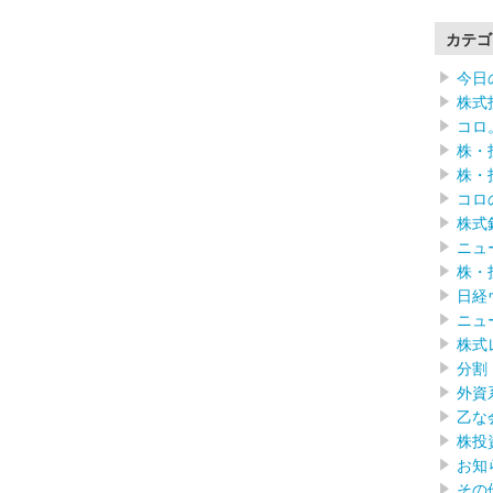
カテゴ
今日
株式
コロ
株・
株・
コロ
株式
ニュ
株・
日経
ニュ
株式
分割
外資
乙な
株投
お知
その