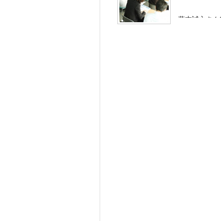
藤本誠之さん2
…………