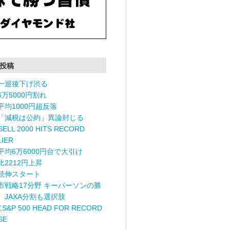
投稿
一巡後下げ渋る
6万5000円割れ
平均1000円超反落
「減税は公約」異論封じる
ELL 2000 HITS RECORD
LIER
平均6万6000円台で大引け
比2212円上昇
続伸スタート
市戦略17分野 キーパーソンの勝
〉JAXA分割も選択肢
,S&P 500 HEAD FOR RECORD
SE