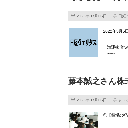
2023年03月05日
日経
2022年3月
・海運株 荒
新型コロナウ
藤本誠之さん株
2023年03月05日
株・
◎【相場の福