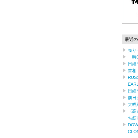
最近の
売り
一時
日経
首相
RUSS
EAR
日経
前日
大幅
〈高
ち筋
DOW
CLO