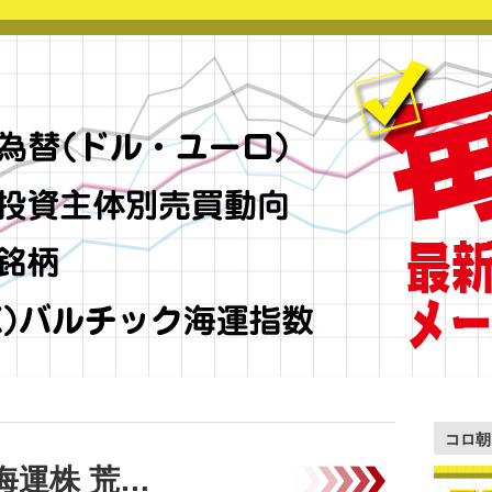
コロ朝
海運株 荒…