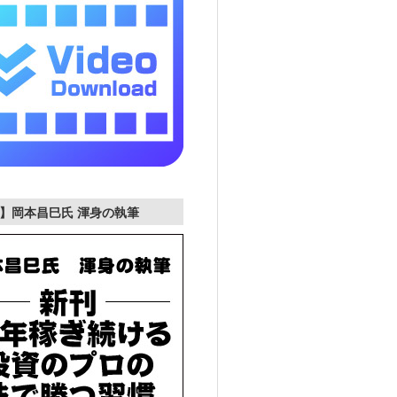
】岡本昌巳氏 渾身の執筆