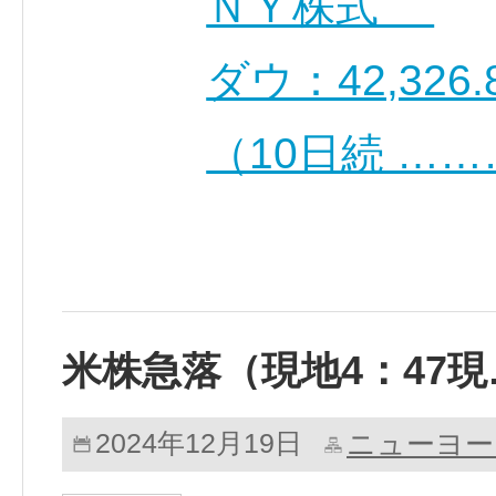
ＮＹ株式
ダウ：42,326.8
（10日続 …
米株急落（現地4：47現
ニューヨー
2024年12月19日