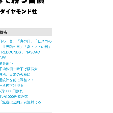
投稿
日の一言）「寅の日」「ビスコの
「世界猫の日」「夏トマトの日」
 REBOUNDS； NASDAQ
GES.
幅を縮小
平均株価一時下げ幅拡大
減税、日米の火種に
用統計を前に調整？！
一巡後下げ渋る
6万5000円割れ
平均1000円超反落
「減税は公約」異論封じる