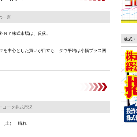
の一言
外ＮＹ株式市場は、反落。
株式・
クを中心とした買いが目立ち、ダウ平均は小幅プラス圏
………
ーヨーク株式市況
1日（土） 晴れ