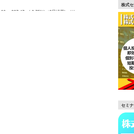
株式セ
.66 -337.47 (-0.75%)（2日続落) (サ …………
セミナ