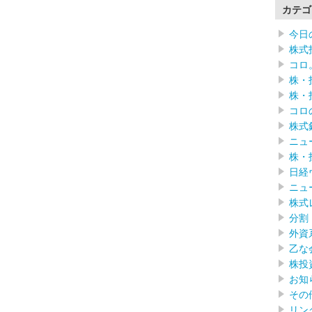
カテゴ
今日
株式
コロ
株・
株・
コロ
株式
ニュ
株・
日経
ニュ
株式
分割
外資
乙な
株投
お知
その
リン