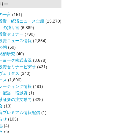
リー
の一言
(151)
投資・経済ニュース全般
(13,270)
。の独り言
(6,889)
投資セミナー
(790)
投資ニュース情報
(2,854)
の朝
(59)
銘柄研究
(40)
ーヨーク株式市況
(3,678)
投資セミナービデオ
(431)
ヴェリタス
(340)
ース
(1,896)
レーティング情報
(491)
・配当・増減資
(1)
系証券の注文動向
(328)
会
(13)
資プレミアム情報配信
(1)
らせ
(103)
他
(4)
ク
(3)