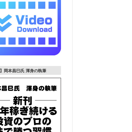
】岡本昌巳氏 渾身の執筆