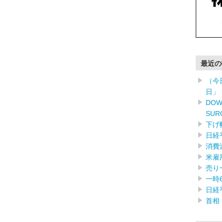
最近の
（今
日」
DOW
SUR
下げ
日経
消費
米雇
売り
一時
日経
首相