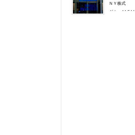
ＮＹ株式
ダウ：44,544