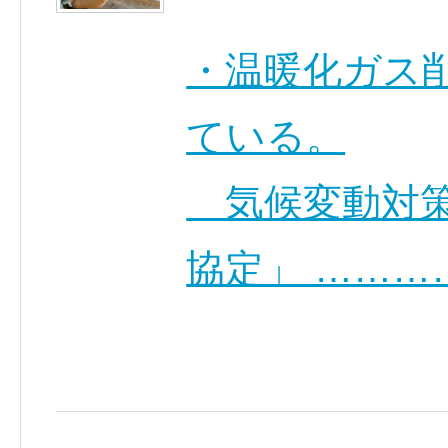
・温暖化ガス
ている。
気候変動対策
協定」 ………