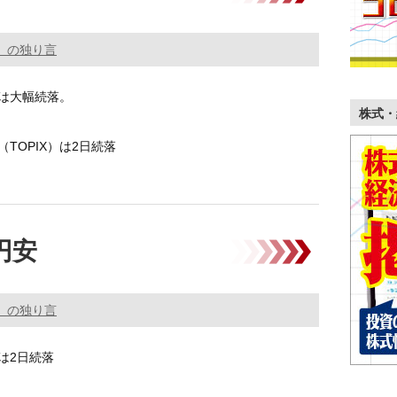
。の独り言
は大幅続落。
株式・
TOPIX）は2日続落
0に大幅に下げた弱い地合いが継続。
円安
。の独り言
は2日続落