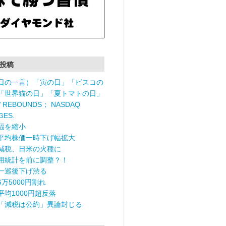
投稿
日の一言）「寅の日」「ビスコの
「世界猫の日」「夏トマトの日」
 REBOUNDS； NASDAQ
GES.
幅を縮小
平均株価一時下げ幅拡大
減税、日米の火種に
用統計を前に調整？！
一巡後下げ渋る
6万5000円割れ
平均1000円超反落
「減税は公約」異論封じる