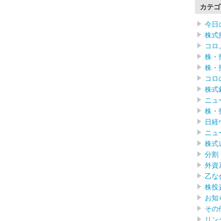
カテゴ
今日
株式
コロ
株・
株・
コロ
株式
ニュ
株・
日経
ニュ
株式
分割
外資
乙な
株投
お知
その
リン