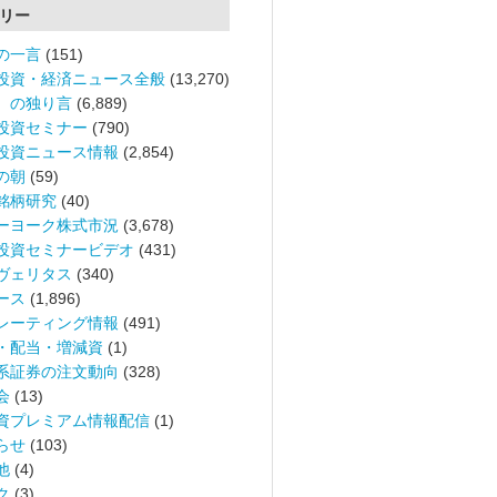
リー
の一言
(151)
投資・経済ニュース全般
(13,270)
。の独り言
(6,889)
投資セミナー
(790)
投資ニュース情報
(2,854)
の朝
(59)
銘柄研究
(40)
ーヨーク株式市況
(3,678)
投資セミナービデオ
(431)
ヴェリタス
(340)
ース
(1,896)
レーティング情報
(491)
・配当・増減資
(1)
系証券の注文動向
(328)
会
(13)
資プレミアム情報配信
(1)
らせ
(103)
他
(4)
ク
(3)