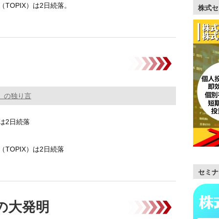
TOPIX）は2日続落。
株式セ
弱い地合いが継続。
反落 …………
。の独り言
は2日続落
TOPIX）は2日続落
セミナ
均先物の円建て清算値は、5/30の大阪取 …………
の大発明