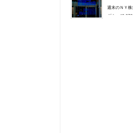
週末のＮＹ
ダウ：42,270