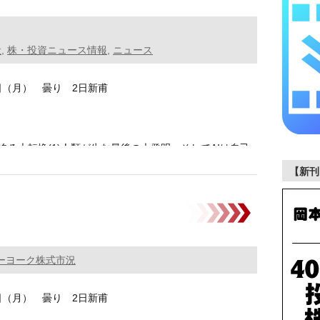
般
,
株・投資ニュース情報
,
ニュース
2日（月） 曇り 2日新甫
迫る大転換(1)人類が生む最後の大発明 そしてAIは自己
…………
【新刊
ーヨーク株式市況
2日（月） 曇り 2日新甫