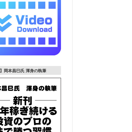
】岡本昌巳氏 渾身の執筆