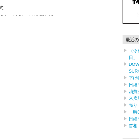
株式
.07 +54.34 (+0.13%)（2 …………
最近の
（今
日」
DOW
SUR
下げ
日経
消費
米雇
売り
一時
日経
首相