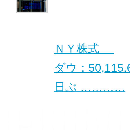
ＮＹ株式
ダウ：50,115.6
日ぶ …………