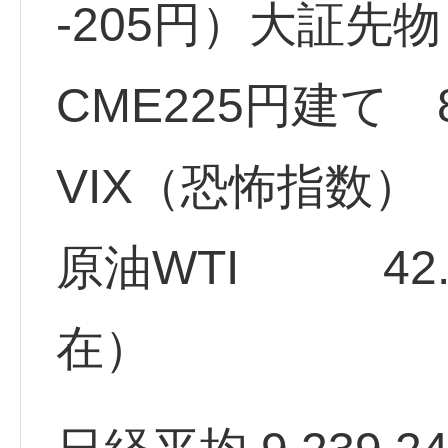
-205円）大証先物 
CME225円建て 8
VIX（恐怖指数） 4
原油WTI 42.
在）