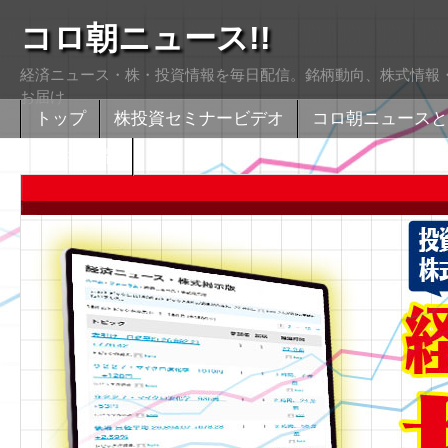
コロ朝ニュース!!
経済ニュース・株・投資情報を毎日配信。銘柄動向、株式情報・
お届け
トップ
株投資セミナービデオ
コロ朝ニュースと
株式掲示版