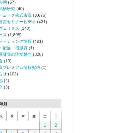
の朝
(57)
銘柄研究
(40)
ーヨーク株式市況
(3,676)
投資セミナービデオ
(431)
ヴェリタス
(340)
ース
(1,895)
レーティング情報
(491)
・配当・増減資
(1)
系証券の注文動向
(328)
会
(13)
資プレミアム情報配信
(1)
らせ
(103)
他
(4)
ク
(3)
年8月
火
水
木
金
土
日
1
2