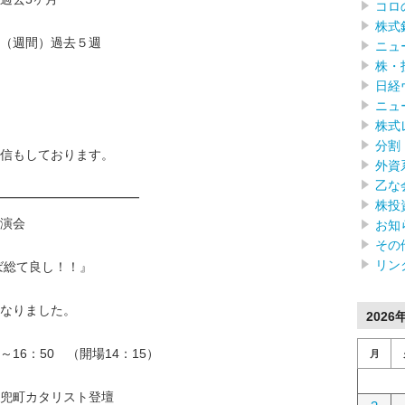
コロ
株式
（週間）過去５週
ニュ
株・
日経
ニュ
株式
分割
信もしております。
外資
乙な
━━━━━━━━━━━━
株投
演会
お知
その
リン
ば総て良し！！』
なりました。
2026
0～16：50 （開場14：15）
月
兜町カタリスト登壇