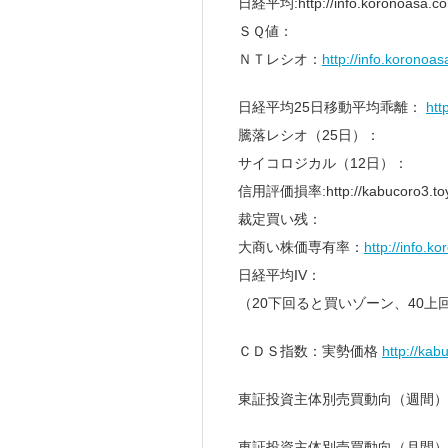
日経平均:http://info.koronoasa.c
ＳＱ値：
ＮＴレシオ：
http://info.koronoa
日経平均25日移動平均乖離：
htt
騰落レシオ（25日）：
サイコロジカル（12日）：
信用評価損率:http://kabucoro3.toyp
裁定買い残：
大商い株価専有率：
http://info.k
日経平均IV：
（20下回ると買いゾーン、40上
ＣＤＳ指数：実勢価格
http://kab
東証投資主体別売買動向（週間）
東証投資主体別売買動向（月間）