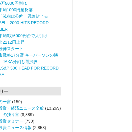
6万5000円割れ
平均1000円超反落
「減税は公約」異論封じる
ELL 2000 HITS RECORD
LIER
平均6万6000円台で大引け
比2212円上昇
続伸スタート
市戦略17分野 キーパーソンの勝
〉JAXA分割も選択肢
,S&P 500 HEAD FOR RECORD
SE
リー
の一言
(150)
投資・経済ニュース全般
(13,269)
。の独り言
(6,889)
投資セミナー
(790)
投資ニュース情報
(2,853)