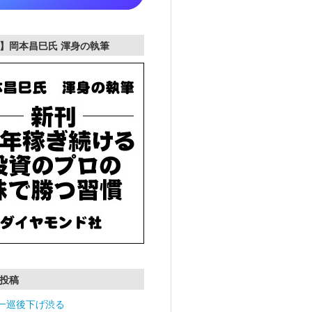
】岡本昌巳氏 渾身の執筆
投稿
一巡後下げ渋る