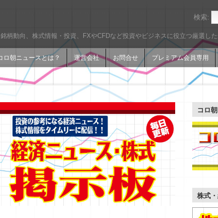
検索:
銘柄動向、株式情報・投資、FXやCFDなど投資やビジネスに役立つ厳選し
コロ朝ニュースとは？
運営会社
お問合せ
プレミアム会員専用
コロ朝
株式・