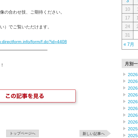
3
10
像の合わせ技、ご期待ください。
17
24
い）でご覧いただけます。
31
w.directform.info/form/f.do?id=4408
« 7月
━━━━━━━━━━━━
月別一
！
202
202
202
202
202
202
202
202
202
トップページへ
新しい記事へ
202