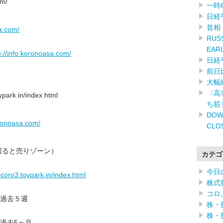
om/
一時
日経
首相
sa.com/
RUSS
EAR
p://info.koronoasa.com/
日経
前日
大幅
〈高
ark.in/index.html
ち筋
DOW
oronoasa.com/
CLO
回ると売りゾーン）
カテゴ
今日
ucoro3.toypark.in/index.html
株式
コロ
過去５週
株・
株・
過去5ヶ月