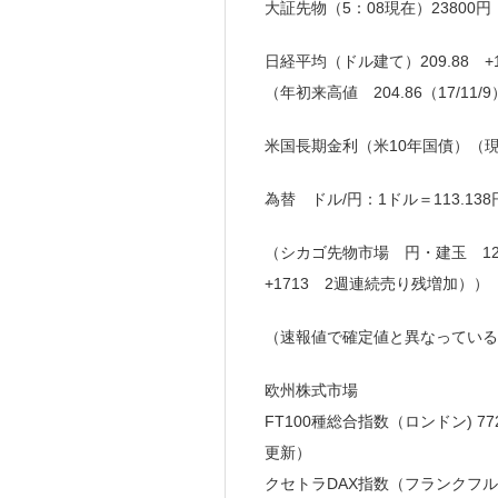
大証先物（5：08現在）23800円
日経平均（ドル建て）209.88 +1.
（年初来高値 204.86（17/11/9
米国長期金利（米10年国債）（現地時刻 
為替 ドル/円：1ドル＝113.138
（シカゴ先物市場 円・建玉 12/
+1713 2週連続売り残増加））
（速報値で確定値と異なっている
欧州株式市場
FT100種総合指数（ロンドン) 77
更新）
クセトラDAX指数（フランクフルト）1