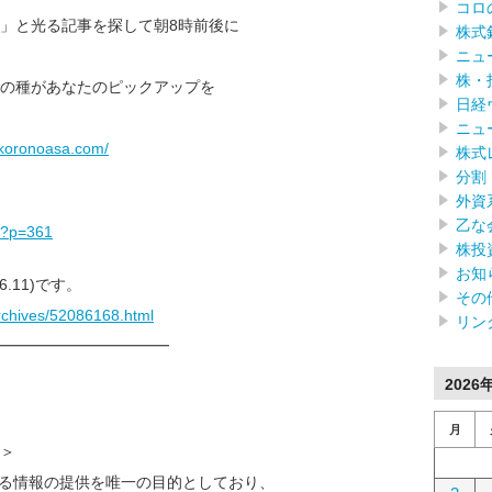
コロ
」と光る記事を探して朝8時前後に
株式
ニュ
株・
の種があなたのピックアップを
日経
ニュ
o.koronoasa.com/
株式
分割
外資
乙な
/?p=361
株投
お知
.11)です。
その
archives/52086168.html
リン
━━━━━━━━━━━━
2026
月
＞
なる情報の提供を唯一の目的としており、