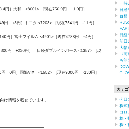
一時
8.4円］大和 <8601> ［現在750.9円 +1.9円］
日経
首相
RUSS
9円 +8円］トヨタ <7203> ［現在7541円 -11円］
EAR
日経
+140円］富士フイルム <4901>［現在4788円 +4円］
前日
大幅
2800円 +230円］ 日経ダブルインバース <1357> ［現
〈高
ち筋
DOW
0円 0円］国際VIX <1552> ［現在9300円 -130円］
CLO
カテゴ
今日
向け情報を載せています。
株式
コロ
株・
株・
━━━━━━━━━━━━