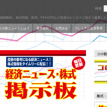
検索:
銘柄動向、株式情報・投資、FXやCFDなど投資やビジネスに役立つ厳選し
コロ朝ニュースとは？
運営会社
お問合せ
プレミアム会員専用
コロ朝
株式・