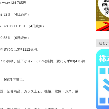
ーロ=134.765円
 +2.32％ （4日続伸）
48.08 +1.19％ （4日続伸）
 +0.58％ （6日続伸）
セミナ
、売買代金は3兆1112億円。
7％)銘柄、値下がり795(38％)銘柄、変わらず83(4％)銘
昇、9業種下落に。
器、証券商品、ガラス土石、機械、電気・ガス、繊