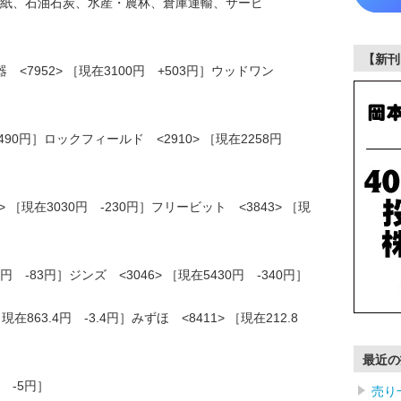
紙、石油石炭、水産・農林、倉庫運輸、サービ
【新刊
<7952> ［現在3100円 +503円］ウッドワン
］
円 +490円］ロックフィールド <2910> ［現在2258円
 ［現在3030円 -230円］フリービット <3843> ［現
円 -83円］ジンズ <3046> ［現在5430円 -340円］
現在863.4円 -3.4円］みずほ <8411> ［現在212.8
最近の
円 -5円］
売り