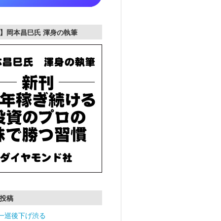
】岡本昌巳氏 渾身の執筆
投稿
一巡後下げ渋る