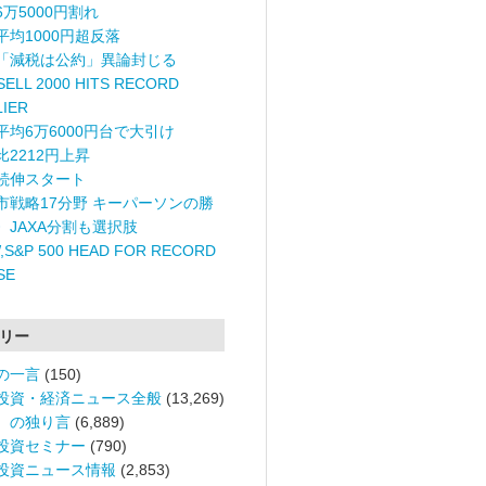
6万5000円割れ
平均1000円超反落
「減税は公約」異論封じる
ELL 2000 HITS RECORD
LIER
平均6万6000円台で大引け
比2212円上昇
続伸スタート
市戦略17分野 キーパーソンの勝
〉JAXA分割も選択肢
,S&P 500 HEAD FOR RECORD
SE
リー
の一言
(150)
投資・経済ニュース全般
(13,269)
。の独り言
(6,889)
投資セミナー
(790)
投資ニュース情報
(2,853)