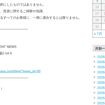
3
的にしたものではありません。
10
、投資に関するご経験や知識、
17
るすべてのお客様に、一律に適合するとは限りません。
24
31
————————–
« 7月
MENT NEWS
月別一
2-14-5
202
202
202
oasa.com/blog/?page_id=30
202
202
————————–
202
202
！
202
202
202