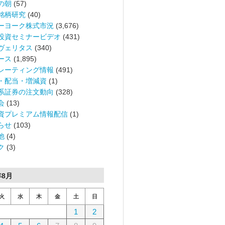
の朝
(57)
銘柄研究
(40)
ーヨーク株式市況
(3,676)
投資セミナービデオ
(431)
ヴェリタス
(340)
ース
(1,895)
レーティング情報
(491)
・配当・増減資
(1)
系証券の注文動向
(328)
会
(13)
資プレミアム情報配信
(1)
らせ
(103)
他
(4)
ク
(3)
年8月
火
水
木
金
土
日
1
2