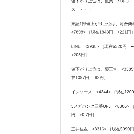
値下がり上位は、鉱業、パルプ・
ス、・・・
東証1部値上がり上位は、河合楽器 
<7898> ［現在1848円 +221円
LINE <3938> ［現在5320
+205円］
値下がり上位は、薬王堂 <3385>
在1097円 -83円］
インソース <4344> ［現在1200
3メガバンク三菱UFJ <8306> ［
円 +0.7円］
三井住友 <8316> ［現在5090