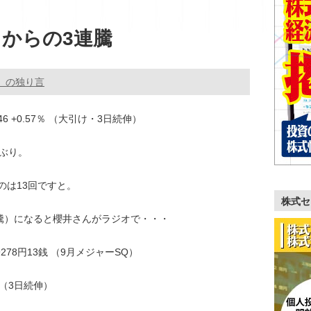
からの3連騰
。の独り言
.46 +0.57％ （大引け・3日続伸）
年ぶり。
のは13回ですと。
株式セ
連騰）になると櫻井さんがラジオで・・・
 19278円13銭 （9月メジャーSQ）
48％ （3日続伸）